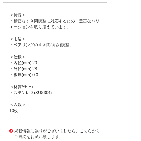
＜特長＞
・精密なすき間調整に対応するため、豊富なバリ
エーションを取り揃えています。
＜用途＞
・ベアリングのすき間(高さ)調整。
＜仕様＞
・内径(mm):20
・外径(mm):28
・板厚(mm):0.3
＜材質/仕上＞
・ステンレス(SUS304)
＜入数＞
10枚
1176489
!095! RS020028030
掲載情報に誤りがございましたら、こちらから
ご指摘をお願い致します。