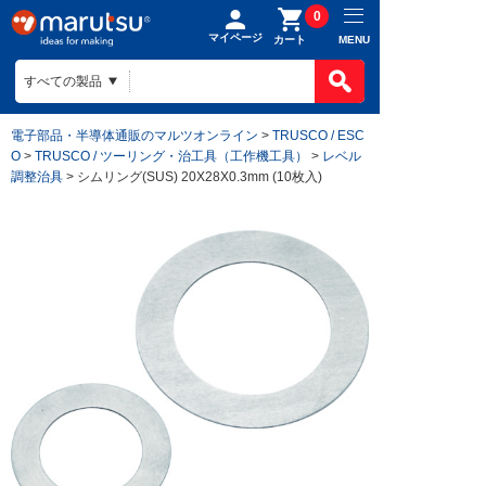
0
マイページ
MENU
カート
電子部品・半導体通販のマルツオンライン
>
TRUSCO / ESC
O
>
TRUSCO / ツーリング・治工具（工作機工具）
>
レベル
調整治具
> シムリング(SUS) 20X28X0.3mm (10枚入)