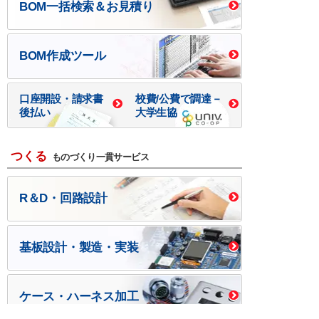
BOM一括検索＆お見積り
BOM作成ツール
口座開設・請求書
校費/公費で調達－
後払い
大学生協
つくる
ものづくり一貫サービス
R＆D・回路設計
基板設計・製造・実装
ケース・ハーネス加工