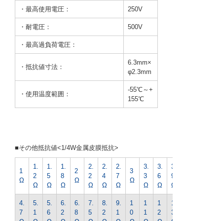
・最高使用電圧：
250V
・耐電圧：
500V
・最高過負荷電圧：
6.3mm×
・抵抗値寸法：
φ2.3mm
-55℃～+
・使用温度範囲：
155℃
■その他抵抗値<1/4W金属皮膜抵抗>
1.
1.
1.
2.
2.
2.
3.
3.
3.
4.
1
2
3
2
5
8
2
4
7
3
6
9
3
Ω
Ω
Ω
Ω
Ω
Ω
Ω
Ω
Ω
Ω
Ω
Ω
Ω
4.
5.
5.
6.
6.
7.
8.
9.
1
1
1
1
1
7
1
6
2
8
5
2
1
0
1
2
3
5