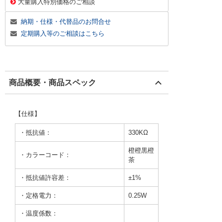
大量購入特別価格のご相談
納期・仕様・代替品のお問合せ
定期購入等のご相談はこちら
商品概要・商品スペック
【仕様】
・抵抗値：
330KΩ
橙橙黒橙
・カラーコード：
茶
・抵抗値許容差：
±1%
・定格電力：
0.25W
・温度係数：