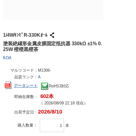
試作・量産
請求書での
工具・計測
ハーネス加
社会貢献
大学生協で
TRUSCO /
ケース加工
採用情報
パンチアウ
アズワン（
1/4WｷﾝﾋﾟR-330Kｵｰﾑ
交換・返品
SPICE
塗装絶縁形金属皮膜固定抵抗器 330kΩ ±1% 0.
25W 橙橙黒橙茶
FAX・メ
日用品・ホ
KOA
PCサプラ
マルツコード：
M1306-
品質ランク：
A
データシート
RoHS3対応
602本
即納在庫数：
（
2026/08/09 22:18
現在）
2026/8/10
出荷予定日：
購入数量
本