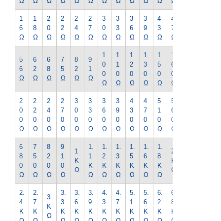
Ω
Ω
Ω
Ω
Ω
Ω
Ω
Ω
Ω
Ω
Ω
Ω
Ω
1
1
2
2
2
2
3
3
3
3
4
4
5
6
8
0
2
4
7
0
3
6
9
3
7
1
Ω
Ω
Ω
Ω
Ω
Ω
Ω
Ω
Ω
Ω
Ω
Ω
Ω
1
1
1
1
1
1
1
5
6
6
7
8
9
0
1
2
3
5
6
8
6
2
8
5
2
1
0
0
0
0
0
0
0
Ω
Ω
Ω
Ω
Ω
Ω
Ω
Ω
Ω
Ω
Ω
Ω
Ω
2
2
2
2
3
3
3
3
4
4
5
5
6
0
2
4
7
0
3
6
9
3
7
1
6
2
0
0
0
0
0
0
0
0
0
0
0
0
0
Ω
Ω
Ω
Ω
Ω
Ω
Ω
Ω
Ω
Ω
Ω
Ω
Ω
6
7
8
9
1.
1.
1.
1.
1.
1.
2.
1
2
8
5
2
1
1
2
3
5
6
8
2
K
K
0
0
0
0
K
K
K
K
K
K
K
Ω
Ω
Ω
Ω
Ω
Ω
Ω
Ω
Ω
Ω
Ω
Ω
Ω
2.
2.
3.
3.
3.
4.
4.
5.
5.
6.
6.
7.
3
4
7
3
6
9
3
7
1
6
2
8
5
K
K
K
K
K
K
K
K
K
K
K
K
K
Ω
Ω
Ω
Ω
Ω
Ω
Ω
Ω
Ω
Ω
Ω
Ω
Ω