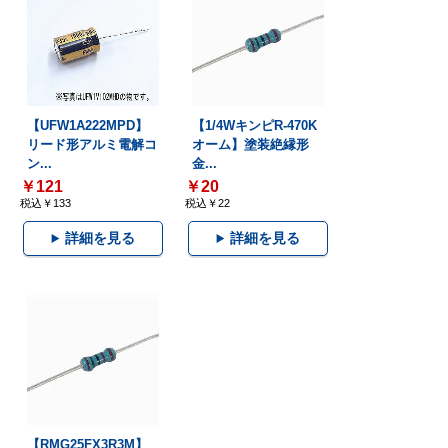
【UFW1A222MPD】
【1/4WキンピR-470K
リード形アルミ電解コ
オーム】塗装絶縁形
ン...
金...
￥121
￥20
税込￥133
税込￥22
詳細を見る
詳細を見る
【RMG25FX3R3M】