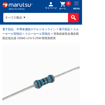
0
マイページ
MENU
カート
製品カテゴ
BOMで買
製品カテ
電子部品・半導体通販のマルツオンライン
>
電子部品
>
スル
ものづくり
ーホール型抵抗
>
スルーホール型抵抗
> 塗装絶縁形金属皮膜
BOMの使
半導体
固定抵抗器 330kΩ ±1% 0.25W 橙橙黒橙茶
ファイルを
電子部品
会社案内
ものづくり
リストに入
電気部品
ヒアリング
ご利用ガイ
会社案内TO
作成済みB
コネクター
回路設計
目指す姿
お問い合わ
ご利用ガイ
ケース
組み込みソ
会社概要
はじめての
構造部材・
基板設計
拠点一覧
お支払方法
電線・配線
基板製造
法人事業
送料/手数
開発ツール
部品調達
DigiKey
ポイントに
キット
部品実装