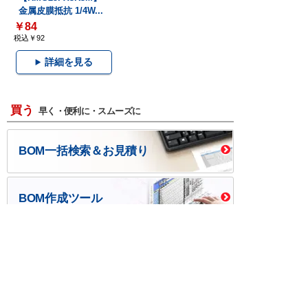
金属皮膜抵抗 1/4W...
￥84
税込￥92
詳細を見る
買う
早く・便利に・スムーズに
BOM一括検索＆お見積り
BOM作成ツール
口座開設・請求書
校費/公費で調達－
後払い
大学生協
つくる
ものづくり一貫サービス