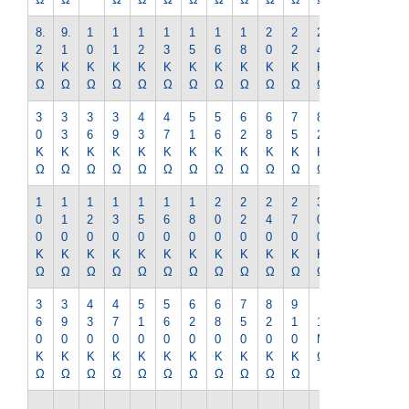
8.
9.
1
1
1
1
1
1
1
2
2
2
2
2
1
0
1
2
3
5
6
8
0
2
4
7
K
K
K
K
K
K
K
K
K
K
K
K
K
Ω
Ω
Ω
Ω
Ω
Ω
Ω
Ω
Ω
Ω
Ω
Ω
Ω
3
3
3
3
4
4
5
5
6
6
7
8
9
0
3
6
9
3
7
1
6
2
8
5
2
1
K
K
K
K
K
K
K
K
K
K
K
K
K
Ω
Ω
Ω
Ω
Ω
Ω
Ω
Ω
Ω
Ω
Ω
Ω
Ω
1
1
1
1
1
1
1
2
2
2
2
3
3
0
1
2
3
5
6
8
0
2
4
7
0
3
0
0
0
0
0
0
0
0
0
0
0
0
0
K
K
K
K
K
K
K
K
K
K
K
K
K
Ω
Ω
Ω
Ω
Ω
Ω
Ω
Ω
Ω
Ω
Ω
Ω
Ω
3
3
4
4
5
5
6
6
7
8
9
1.
6
9
3
7
1
6
2
8
5
2
1
1
2
0
0
0
0
0
0
0
0
0
0
0
M
M
K
K
K
K
K
K
K
K
K
K
K
Ω
Ω
Ω
Ω
Ω
Ω
Ω
Ω
Ω
Ω
Ω
Ω
Ω
1