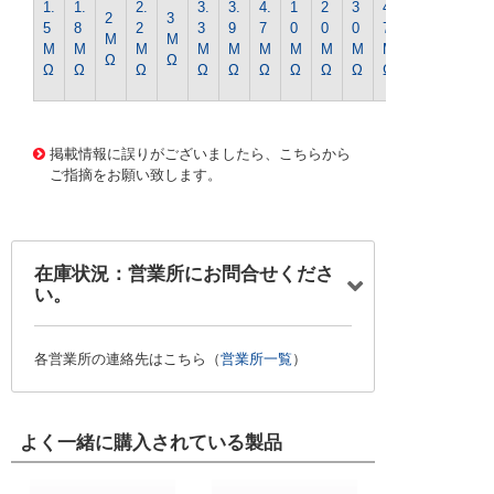
1.
1.
2.
3.
3.
4.
1
2
3
4
2
3
0
5
8
2
3
9
7
0
0
0
7
M
M
0
M
M
M
M
M
M
M
M
M
M
Ω
Ω
M
Ω
Ω
Ω
Ω
Ω
Ω
Ω
Ω
Ω
Ω
Ω
1306 0000000201588792
CK-0430 1/4WｷﾝﾋﾟR-33
0Kｵｰﾑ
掲載情報に誤りがございましたら、こちらから
ご指摘をお願い致します。
在庫状況：営業所にお問合せくださ
い。
各営業所の連絡先はこちら（
営業所一覧
）
よく一緒に購入されている製品