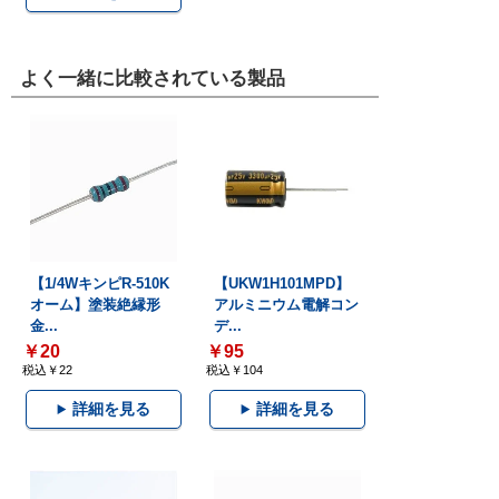
よく一緒に比較されている製品
【1/4WキンピR-510K
【UKW1H101MPD】
オーム】塗装絶縁形
アルミニウム電解コン
金...
デ...
￥20
￥95
税込￥22
税込￥104
詳細を見る
詳細を見る