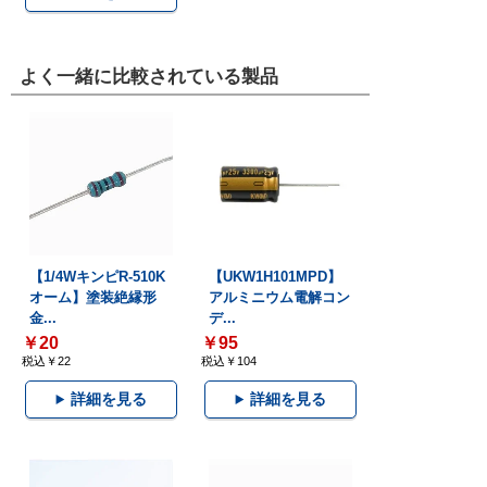
よく一緒に比較されている製品
【1/4WキンピR-510K
【UKW1H101MPD】
オーム】塗装絶縁形
アルミニウム電解コン
金...
デ...
￥20
￥95
税込￥22
税込￥104
詳細を見る
詳細を見る