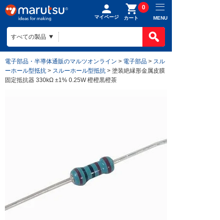
0
マイページ
MENU
カート
製品カテゴ
BOMで買
製品カテ
電子部品・半導体通販のマルツオンライン
>
電子部品
>
スル
ものづくり
ーホール型抵抗
>
スルーホール型抵抗
> 塗装絶縁形金属皮膜
BOMの使
半導体
固定抵抗器 330kΩ ±1% 0.25W 橙橙黒橙茶
ファイルを
電子部品
会社案内
ものづくり
リストに入
電気部品
ヒアリング
ご利用ガイ
会社案内TO
作成済みB
コネクター
回路設計
目指す姿
お問い合わ
ご利用ガイ
ケース
組み込みソ
会社概要
はじめての
構造部材・
基板設計
拠点一覧
お支払方法
電線・配線
基板製造
法人事業
送料/手数
開発ツール
部品調達
DigiKey
ポイントに
キット
部品実装