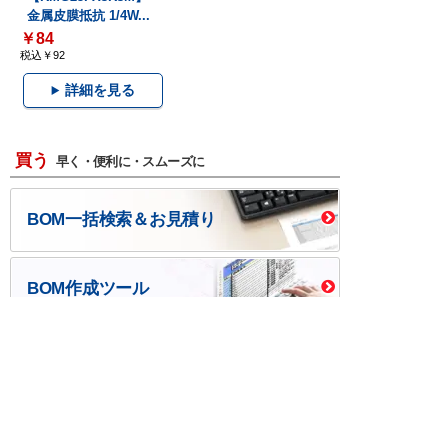
金属皮膜抵抗 1/4W...
￥84
税込￥92
詳細を見る
買う
早く・便利に・スムーズに
BOM一括検索＆お見積り
BOM作成ツール
口座開設・請求書
校費/公費で調達－
後払い
大学生協
つくる
ものづくり一貫サービス