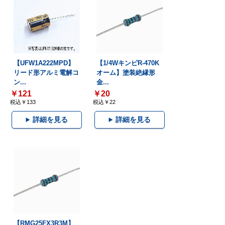
【UFW1A222MPD】
【1/4WキンピR-470K
リード形アルミ電解コ
オーム】塗装絶縁形
ン...
金...
￥121
￥20
税込￥133
税込￥22
詳細を見る
詳細を見る
【RMG25FX3R3M】