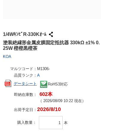
試作・量産
請求書での
工具・計測
ハーネス加
社会貢献
大学生協で
TRUSCO /
ケース加工
採用情報
パンチアウ
アズワン（
1/4WｷﾝﾋﾟR-330Kｵｰﾑ
交換・返品
SPICE
塗装絶縁形金属皮膜固定抵抗器 330kΩ ±1% 0.
25W 橙橙黒橙茶
FAX・メ
日用品・ホ
KOA
PCサプラ
マルツコード：
M1306-
品質ランク：
A
データシート
RoHS3対応
602本
即納在庫数：
（
2026/08/09 10:22
現在）
2026/8/10
出荷予定日：
購入数量
本