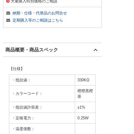
大量購入特別価格のご相談
納期・仕様・代替品のお問合せ
定期購入等のご相談はこちら
商品概要・商品スペック
【仕様】
・抵抗値：
330KΩ
橙橙黒橙
・カラーコード：
茶
・抵抗値許容差：
±1%
・定格電力：
0.25W
・温度係数：