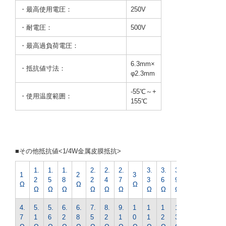
・最高使用電圧：
250V
・耐電圧：
500V
・最高過負荷電圧：
6.3mm×
・抵抗値寸法：
φ2.3mm
-55℃～+
・使用温度範囲：
155℃
■その他抵抗値<1/4W金属皮膜抵抗>
1.
1.
1.
2.
2.
2.
3.
3.
3.
4.
1
2
3
2
5
8
2
4
7
3
6
9
3
Ω
Ω
Ω
Ω
Ω
Ω
Ω
Ω
Ω
Ω
Ω
Ω
Ω
4.
5.
5.
6.
6.
7.
8.
9.
1
1
1
1
1
7
1
6
2
8
5
2
1
0
1
2
3
5