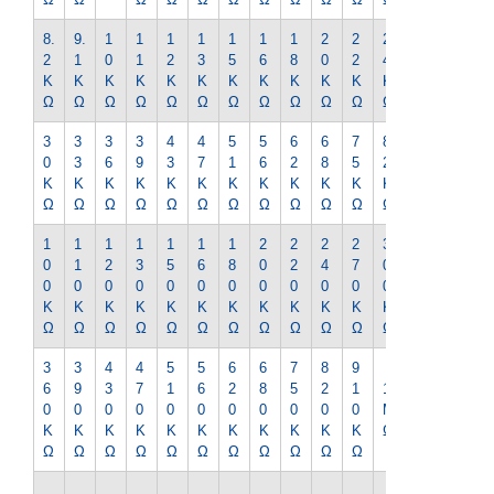
8.
9.
1
1
1
1
1
1
1
2
2
2
2
2
1
0
1
2
3
5
6
8
0
2
4
7
K
K
K
K
K
K
K
K
K
K
K
K
K
Ω
Ω
Ω
Ω
Ω
Ω
Ω
Ω
Ω
Ω
Ω
Ω
Ω
3
3
3
3
4
4
5
5
6
6
7
8
9
0
3
6
9
3
7
1
6
2
8
5
2
1
K
K
K
K
K
K
K
K
K
K
K
K
K
Ω
Ω
Ω
Ω
Ω
Ω
Ω
Ω
Ω
Ω
Ω
Ω
Ω
1
1
1
1
1
1
1
2
2
2
2
3
3
0
1
2
3
5
6
8
0
2
4
7
0
3
0
0
0
0
0
0
0
0
0
0
0
0
0
K
K
K
K
K
K
K
K
K
K
K
K
K
Ω
Ω
Ω
Ω
Ω
Ω
Ω
Ω
Ω
Ω
Ω
Ω
Ω
3
3
4
4
5
5
6
6
7
8
9
1.
6
9
3
7
1
6
2
8
5
2
1
1
2
0
0
0
0
0
0
0
0
0
0
0
M
M
K
K
K
K
K
K
K
K
K
K
K
Ω
Ω
Ω
Ω
Ω
Ω
Ω
Ω
Ω
Ω
Ω
Ω
Ω
1