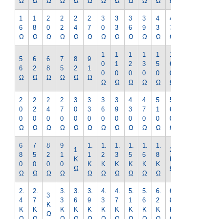
Ω
Ω
Ω
Ω
Ω
Ω
Ω
Ω
Ω
Ω
Ω
Ω
Ω
1
1
2
2
2
2
3
3
3
3
4
4
5
6
8
0
2
4
7
0
3
6
9
3
7
1
Ω
Ω
Ω
Ω
Ω
Ω
Ω
Ω
Ω
Ω
Ω
Ω
Ω
1
1
1
1
1
1
1
5
6
6
7
8
9
0
1
2
3
5
6
8
6
2
8
5
2
1
0
0
0
0
0
0
0
Ω
Ω
Ω
Ω
Ω
Ω
Ω
Ω
Ω
Ω
Ω
Ω
Ω
2
2
2
2
3
3
3
3
4
4
5
5
6
0
2
4
7
0
3
6
9
3
7
1
6
2
0
0
0
0
0
0
0
0
0
0
0
0
0
Ω
Ω
Ω
Ω
Ω
Ω
Ω
Ω
Ω
Ω
Ω
Ω
Ω
6
7
8
9
1.
1.
1.
1.
1.
1.
2.
1
2
8
5
2
1
1
2
3
5
6
8
2
K
K
0
0
0
0
K
K
K
K
K
K
K
Ω
Ω
Ω
Ω
Ω
Ω
Ω
Ω
Ω
Ω
Ω
Ω
Ω
2.
2.
3.
3.
3.
4.
4.
5.
5.
6.
6.
7.
3
4
7
3
6
9
3
7
1
6
2
8
5
K
K
K
K
K
K
K
K
K
K
K
K
K
Ω
Ω
Ω
Ω
Ω
Ω
Ω
Ω
Ω
Ω
Ω
Ω
Ω