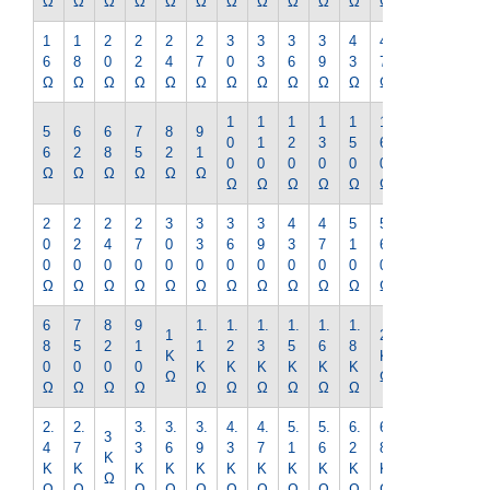
Ω
Ω
Ω
Ω
Ω
Ω
Ω
Ω
Ω
Ω
Ω
Ω
Ω
1
1
2
2
2
2
3
3
3
3
4
4
5
6
8
0
2
4
7
0
3
6
9
3
7
1
Ω
Ω
Ω
Ω
Ω
Ω
Ω
Ω
Ω
Ω
Ω
Ω
Ω
1
1
1
1
1
1
1
5
6
6
7
8
9
0
1
2
3
5
6
8
6
2
8
5
2
1
0
0
0
0
0
0
0
Ω
Ω
Ω
Ω
Ω
Ω
Ω
Ω
Ω
Ω
Ω
Ω
Ω
2
2
2
2
3
3
3
3
4
4
5
5
6
0
2
4
7
0
3
6
9
3
7
1
6
2
0
0
0
0
0
0
0
0
0
0
0
0
0
Ω
Ω
Ω
Ω
Ω
Ω
Ω
Ω
Ω
Ω
Ω
Ω
Ω
6
7
8
9
1.
1.
1.
1.
1.
1.
2.
1
2
8
5
2
1
1
2
3
5
6
8
2
K
K
0
0
0
0
K
K
K
K
K
K
K
Ω
Ω
Ω
Ω
Ω
Ω
Ω
Ω
Ω
Ω
Ω
Ω
Ω
2.
2.
3.
3.
3.
4.
4.
5.
5.
6.
6.
7.
3
4
7
3
6
9
3
7
1
6
2
8
5
K
K
K
K
K
K
K
K
K
K
K
K
K
Ω
Ω
Ω
Ω
Ω
Ω
Ω
Ω
Ω
Ω
Ω
Ω
Ω