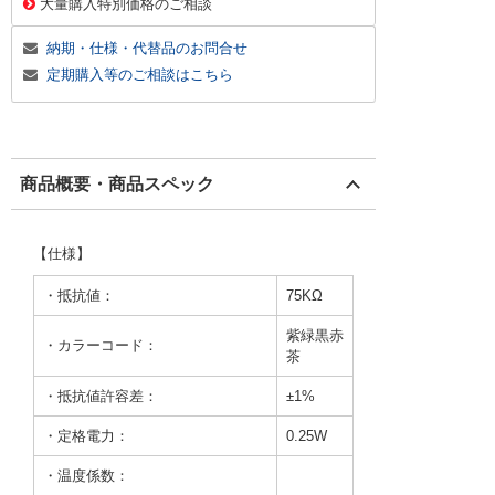
大量購入特別価格のご相談
納期・仕様・代替品のお問合せ
定期購入等のご相談はこちら
商品概要・商品スペック
【仕様】
・抵抗値：
75KΩ
紫緑黒赤
・カラーコード：
茶
・抵抗値許容差：
±1%
・定格電力：
0.25W
・温度係数：