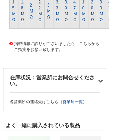
1.
1.
2.
3.
3.
4.
1
2
3
4
2
3
0
5
8
2
3
9
7
0
0
0
7
M
M
0
M
M
M
M
M
M
M
M
M
M
Ω
Ω
M
Ω
Ω
Ω
Ω
Ω
Ω
Ω
Ω
Ω
Ω
Ω
1358 0000000201588693
CK-0415 1/4WｷﾝﾋﾟR-75
Kｵｰﾑ
掲載情報に誤りがございましたら、こちらから
ご指摘をお願い致します。
在庫状況：営業所にお問合せくださ
い。
各営業所の連絡先はこちら（
営業所一覧
）
よく一緒に購入されている製品