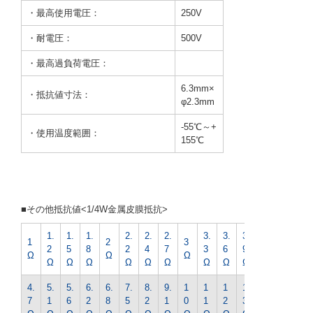
・最高使用電圧：
250V
・耐電圧：
500V
・最高過負荷電圧：
6.3mm×
・抵抗値寸法：
φ2.3mm
-55℃～+
・使用温度範囲：
155℃
■その他抵抗値<1/4W金属皮膜抵抗>
1.
1.
1.
2.
2.
2.
3.
3.
3.
4.
1
2
3
2
5
8
2
4
7
3
6
9
3
Ω
Ω
Ω
Ω
Ω
Ω
Ω
Ω
Ω
Ω
Ω
Ω
Ω
4.
5.
5.
6.
6.
7.
8.
9.
1
1
1
1
1
7
1
6
2
8
5
2
1
0
1
2
3
5