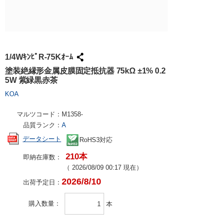
試作・量産
請求書での
工具・計測
ハーネス加
社会貢献
大学生協で
TRUSCO /
ケース加工
採用情報
パンチアウ
アズワン（
1/4WｷﾝﾋﾟR-75Kｵｰﾑ
交換・返品
SPICE
塗装絶縁形金属皮膜固定抵抗器 75kΩ ±1% 0.2
5W 紫緑黒赤茶
FAX・メ
日用品・ホ
KOA
PCサプラ
マルツコード：
M1358-
品質ランク：
A
データシート
RoHS3対応
210本
即納在庫数：
（
2026/08/09 00:17
現在）
2026/8/10
出荷予定日：
購入数量
本