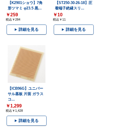
【K2901ショウ】7角
【ST250-30-26-18】圧
形ツマミ φ23.5 黒...
着端子絶縁スリ...
￥259
￥10
税込￥284
税込￥11
詳細を見る
詳細を見る
【ICB96G】ユニバー
サル基板 片面 ガラス
コ...
￥1,299
税込￥1,428
詳細を見る