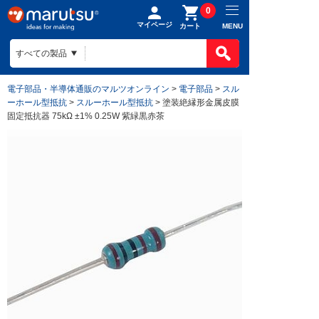
0
マイページ
MENU
カート
製品カテゴ
BOMで買
製品カテ
電子部品・半導体通販のマルツオンライン
>
電子部品
>
スル
ものづくり
ーホール型抵抗
>
スルーホール型抵抗
> 塗装絶縁形金属皮膜
BOMの使
半導体
固定抵抗器 75kΩ ±1% 0.25W 紫緑黒赤茶
ファイルを
電子部品
会社案内
ものづくり
リストに入
電気部品
ヒアリング
ご利用ガイ
会社案内TO
作成済みB
コネクター
回路設計
目指す姿
お問い合わ
ご利用ガイ
ケース
組み込みソ
会社概要
はじめての
構造部材・
基板設計
拠点一覧
お支払方法
電線・配線
基板製造
法人事業
送料/手数
開発ツール
部品調達
DigiKey
ポイントに
キット
部品実装