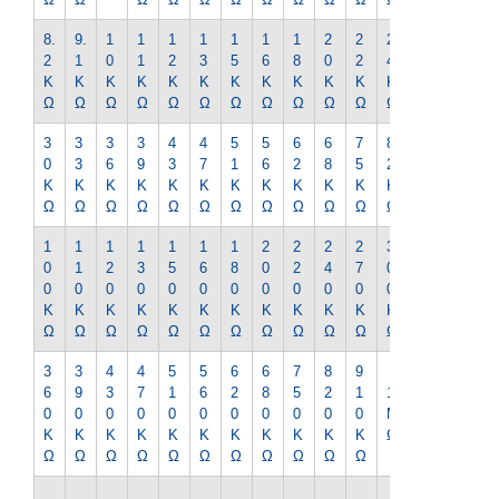
8.
9.
1
1
1
1
1
1
1
2
2
2
2
2
1
0
1
2
3
5
6
8
0
2
4
7
K
K
K
K
K
K
K
K
K
K
K
K
K
Ω
Ω
Ω
Ω
Ω
Ω
Ω
Ω
Ω
Ω
Ω
Ω
Ω
3
3
3
3
4
4
5
5
6
6
7
8
9
0
3
6
9
3
7
1
6
2
8
5
2
1
K
K
K
K
K
K
K
K
K
K
K
K
K
Ω
Ω
Ω
Ω
Ω
Ω
Ω
Ω
Ω
Ω
Ω
Ω
Ω
1
1
1
1
1
1
1
2
2
2
2
3
3
0
1
2
3
5
6
8
0
2
4
7
0
3
0
0
0
0
0
0
0
0
0
0
0
0
0
K
K
K
K
K
K
K
K
K
K
K
K
K
Ω
Ω
Ω
Ω
Ω
Ω
Ω
Ω
Ω
Ω
Ω
Ω
Ω
3
3
4
4
5
5
6
6
7
8
9
1.
6
9
3
7
1
6
2
8
5
2
1
1
2
0
0
0
0
0
0
0
0
0
0
0
M
M
K
K
K
K
K
K
K
K
K
K
K
Ω
Ω
Ω
Ω
Ω
Ω
Ω
Ω
Ω
Ω
Ω
Ω
Ω
1