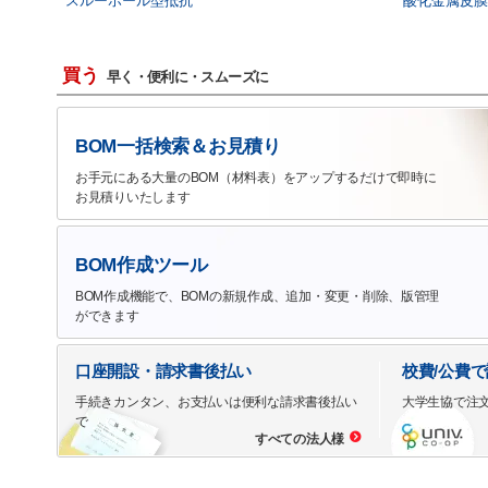
スルーホール型抵抗
酸化金属皮膜
買う
早く・便利に・スムーズに
BOM一括検索＆お見積り
お手元にある大量のBOM（材料表）をアップするだけで即時に
お見積りいたします
BOM作成ツール
BOM作成機能で、BOMの新規作成、追加・変更・削除、版管理
ができます
口座開設・請求書後払い
校費/公費
手続きカンタン、お支払いは便利な請求書後払い
大学生協で注
で
すべての法人様