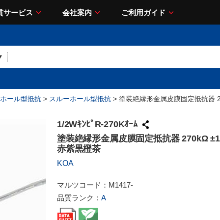
貫サービス
会社案内
ご利用ガイド
ホール型抵抗
>
スルーホール型抵抗
> 塗装絶縁形金属皮膜固定抵抗器 270
1/2WｷﾝﾋﾟR-270Kｵｰﾑ
塗装絶縁形金属皮膜固定抵抗器 270kΩ ±1%
赤紫黒橙茶
KOA
マルツコード：
M1417-
品質ランク：
A