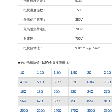
・抵抗値許容差：
±1%
・抵抗温度係数：
±50
・最高使用電圧：
350V
・最高過負荷電圧：
700V
・耐電圧：
700V
・抵抗値寸法：
9.0mm～φ3.5mm
■その他抵抗値<1/2W金属皮膜抵抗>
1Ω
1.2Ω
1.5Ω
1.8Ω
2Ω
2.2Ω
4.7Ω
5.1Ω
5.6Ω
6.2Ω
6.8Ω
7.5Ω
16Ω
18Ω
20Ω
22Ω
24Ω
27Ω
56Ω
62Ω
68Ω
75Ω
82Ω
91Ω
200Ω
220Ω
240Ω
270Ω
300Ω
330Ω