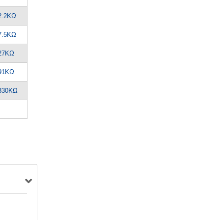
2.2KΩ
7.5KΩ
27KΩ
91KΩ
330KΩ