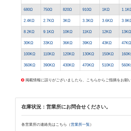
680Ω
750Ω
820Ω
910Ω
1KΩ
1.1K
2.4KΩ
2.7KΩ
3KΩ
3.3KΩ
3.6KΩ
3.9K
8.2KΩ
9.1KΩ
10KΩ
11KΩ
12KΩ
13K
30KΩ
33KΩ
36KΩ
39KΩ
43KΩ
47K
100KΩ
110KΩ
120KΩ
130KΩ
150KΩ
160K
360KΩ
390KΩ
430KΩ
470KΩ
510KΩ
560K
1417 0000000201588728
CK-0228 1/2WｷﾝﾋﾟR-270Kｵｰﾑ
掲載情報に誤りがございましたら、こちらからご指摘をお願
在庫状況：営業所にお問合せください。
各営業所の連絡先はこちら（
営業所一覧
）