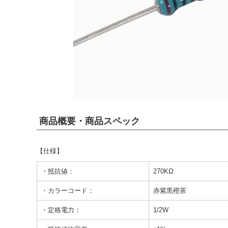
商品概要・商品スペック
【仕様】
・抵抗値：
270KΩ
・カラーコード：
赤紫黒橙茶
・定格電力：
1/2W