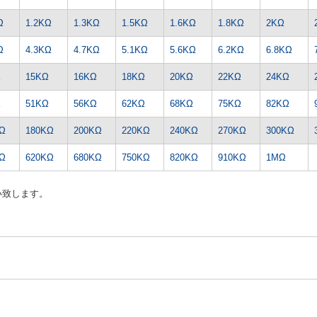
Ω
1.2KΩ
1.3KΩ
1.5KΩ
1.6KΩ
1.8KΩ
2KΩ
Ω
4.3KΩ
4.7KΩ
5.1KΩ
5.6KΩ
6.2KΩ
6.8KΩ
Ω
15KΩ
16KΩ
18KΩ
20KΩ
22KΩ
24KΩ
Ω
51KΩ
56KΩ
62KΩ
68KΩ
75KΩ
82KΩ
Ω
180KΩ
200KΩ
220KΩ
240KΩ
270KΩ
300KΩ
Ω
620KΩ
680KΩ
750KΩ
820KΩ
910KΩ
1MΩ
い致します。