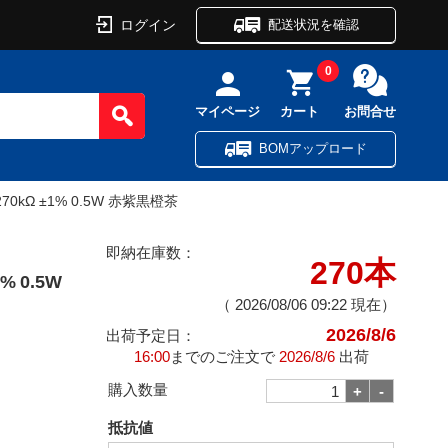
ログイン
配送状況を確認
0
マイページ
カート
お問合せ
BOMアップロード
kΩ ±1% 0.5W 赤紫黒橙茶
即納在庫数：
270本
 0.5W
（
2026/08/06 09:22
現在）
2026/8/6
出荷予定日：
16:00
までのご注文で
2026/8/6
出荷
購入数量
抵抗値