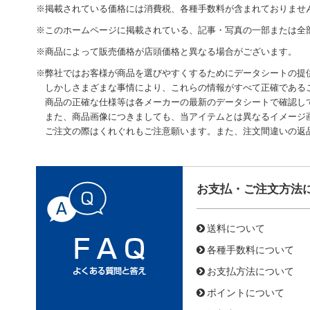
※掲載されている価格には消費税、各種手数料が含まれておりませ
※このホームページに掲載されている、記事・写真の一部または全
※商品によって販売価格が店頭価格と異なる場合がございます。
※弊社ではお客様が商品を選びやすくするためにデータシートの提
しかしさまざまな事情により、これらの情報がすべて正確である
商品の正確な仕様等は各メーカーの最新のデータシートで確認し
また、商品画像につきましても、当アイテムとは異なるイメージ
ご注文の際はくれぐれもご注意願います。また、注文間違いの返
お支払・ご注文方法
送料について
各種手数料について
お支払方法について
ポイントについて