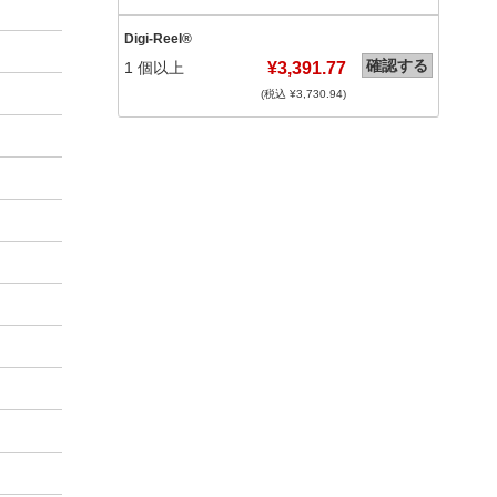
Digi-Reel®
確認する
1
個以上
¥3,391.77
(税込 ¥
3,730.94
)