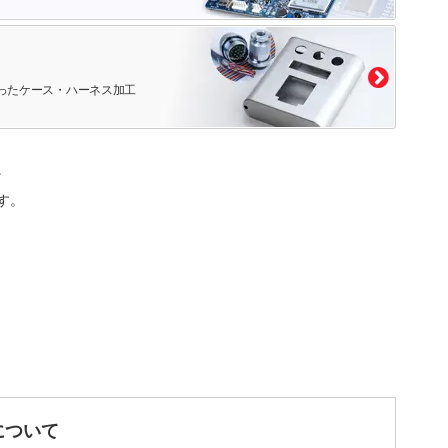
ったケース・ハーネス加工
。
す。
について