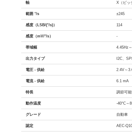
軸
X（ピッ
範囲 °/s
±245
感度（LSB/(°/s)）
114
感度（mV/°/s）
-
帯域幅
4.45Hz
出力タイプ
I2C、SP
電圧 - 供給
2.4V～3.
電流 - 供給
6.1 mA
特長
調節可能
動作温度
-40°C～8
グレード
自動車
認定
AEC-Q1