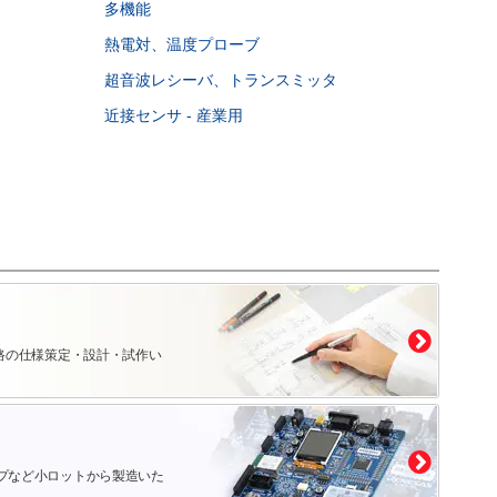
多機能
熱電対、温度プローブ
超音波レシーバ、トランスミッタ
近接センサ - 産業用
路の仕様策定・設計・試作い
プなど小ロットから製造いた