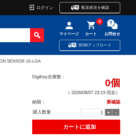
ログイン
配送状況を確認
0
マイページ
カート
お問合せ
BOMアップロード
ON SENSOR 16-LGA
DigiKey在庫数：
0個
（
2026/08/07 23:19
現在）
納期：
要確認
購入数量