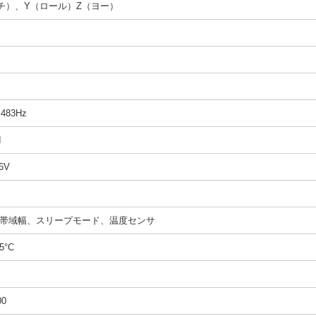
チ）、Y（ロール）Z（ヨー）
～483Hz
I
6V
帯域幅、スリープモード、温度センサ
5°C
00