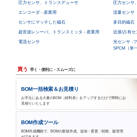
圧力センサ、トランスデューサ
圧力センサ、
エンコーダ - 産業用
流量センサ
センサにマッチした磁石
多目的磁石
超音波レシーバ、トランスミッタ - 産業用
近接/占有セ
電流センサ
光センサ -
SPCM（
買う
早く・便利に・スムーズに
BOM一括検索＆お見積り
お手元にある大量のBOM（材料表）をアップするだけで即時にお
見積りいたします
BOM作成ツール
BOM作成機能で、BOMの新規作成、追加・変更・削除、版管理
ができます