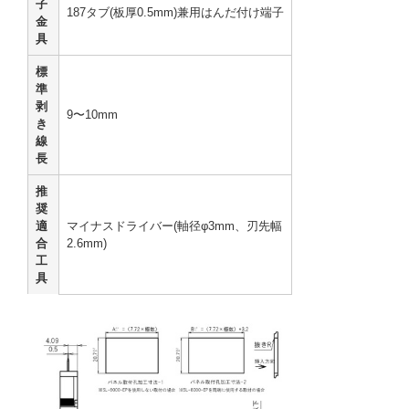
子
187タブ(板厚0.5mm)兼用はんだ付け端子
金
具
標
準
剥
9〜10mm
き
線
長
推
奨
適
マイナスドライバー(軸径φ3mm、刃先幅
合
2.6mm)
工
具