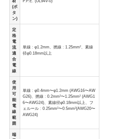
材
P.P.E. (UL94V-0)
(ボ
タ
ン)
定
格
電
単線 : φ1.2mm、撚線 : 1.25mm
、素線
流
2
適
径φ0.18mm以上
合
電
線
使
用
単線 : φ0.4mm〜φ1.2mm (AWG16〜AW
可
G26)、撚線 : 0.2mm
〜1.25mm
(AWG1
2
2
能
6〜AWG24)、素線径φ0.18mm以上、フ
電
ェルール : 0.25mm
〜0.5mm
(AWG20〜
2
2
線
AWG24)
範
囲
端