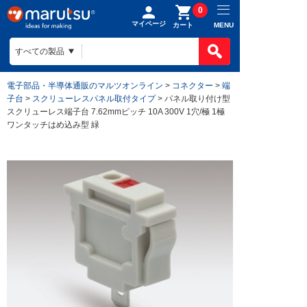
0
マイページ
MENU
カート
電子部品・半導体通販のマルツオンライン
>
コネクター
>
端
子台
>
スクリューレスパネル取付タイプ
> パネル取り付け型
スクリューレス端子台 7.62mmピッチ 10A 300V 1穴/極 1極
ワンタッチはめ込み型 緑