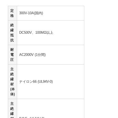
定
300V-10A(国内)
格
絶
縁
DC500V、100MΩ以上
抵
抗
耐
電
AC2000V (1分間)
圧
主
絶
縁
ナイロン66 (UL94V-0)
材
(本
体)
主
絶
縁