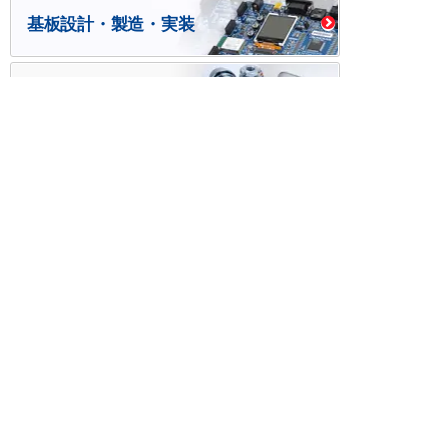
基板設計・製造・実装
ケース・ハーネス加工
※掲載されている価格には消費税、各種手数料が含まれ
ておりません。別途消費税およびお支払方法に応じた
手数料が必要になります。
※このホームページに掲載されている、記事・写真の一
部または全部をそのまま、または改変して利用・転
載・転用することを禁じます。
※商品によって販売価格が店頭価格と異なる場合がござ
います。
※弊社ではお客様が商品を選びやすくするためにデータ
シートの提供や技術情報、商品画像の表示を行ってい
ます。
しかしさまざまな事情により、これらの情報がすべて
正確であることを弊社が保証することはできません。
商品の正確な仕様等は各メーカーの最新のデータシー