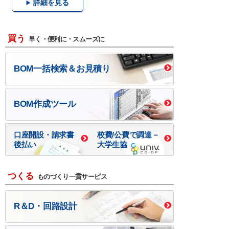
詳細を見る
買う
早く・便利に・スムーズに
BOM一括検索＆お見積り
BOM作成ツール
口座開設・請求書
校費/公費で調達－
後払い
大学生協
つくる
ものづくり一貫サービス
R＆D・回路設計