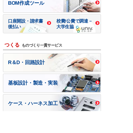
BOM作成ツール
口座開設・請求書
校費/公費で調達－
後払い
大学生協
つくる
ものづくり一貫サービス
R＆D・回路設計
基板設計・製造・実装
ケース・ハーネス加工
※掲載されている価格には消費税、各種手数料が含まれ
ておりません。別途消費税およびお支払方法に応じた