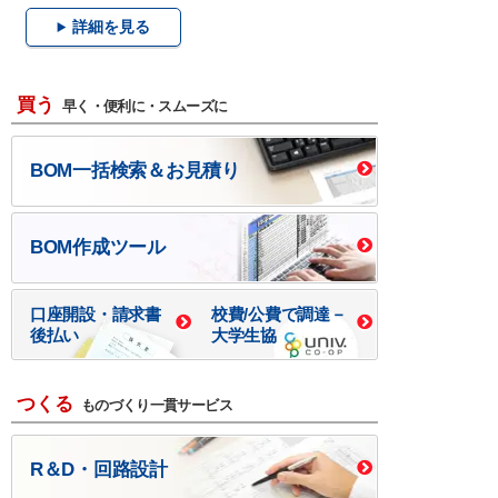
詳細を見る
買う
早く・便利に・スムーズに
BOM一括検索＆お見積り
BOM作成ツール
口座開設・請求書
校費/公費で調達－
後払い
大学生協
つくる
ものづくり一貫サービス
R＆D・回路設計