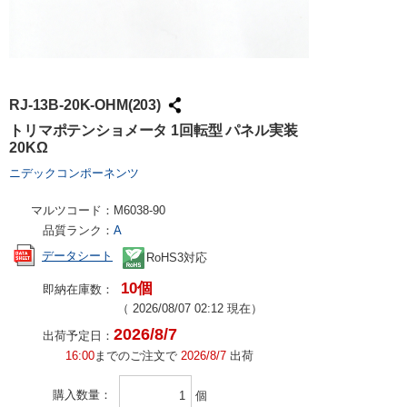
RJ-13B-20K-OHM(203)
トリマポテンショメータ 1回転型 パネル実装
20KΩ
ニデックコンポーネンツ
マルツコード：
M6038-90
品質ランク：
A
データシート
RoHS3対応
10個
即納在庫数：
（
2026/08/07 02:12
現在）
2026/8/7
出荷予定日：
16:00
までのご注文で
2026/8/7
出荷
購入数量
個