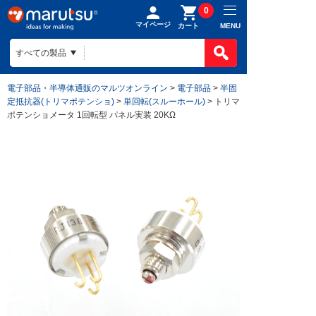
0
マイページ
MENU
カート
電子部品・半導体通販のマルツオンライン
>
電子部品
>
半固
定抵抗器(トリマポテンショ)
>
単回転(スルーホール)
> トリマ
ポテンショメータ 1回転型 パネル実装 20KΩ