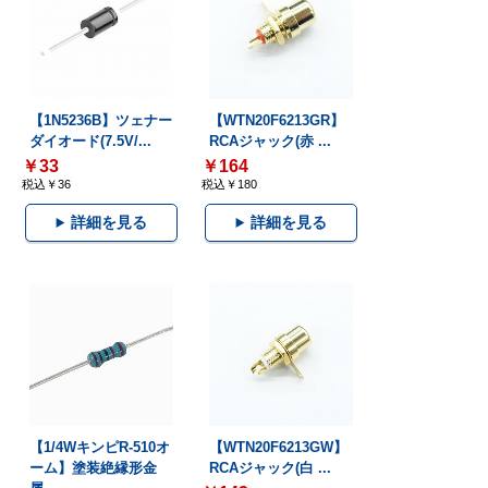
【1N5236B】ツェナー
【WTN20F6213GR】
ダイオード(7.5V/...
RCAジャック(赤 ...
￥33
￥164
税込￥36
税込￥180
詳細を見る
詳細を見る
【1/4WキンピR-510オ
【WTN20F6213GW】
ーム】塗装絶縁形金
RCAジャック(白 ...