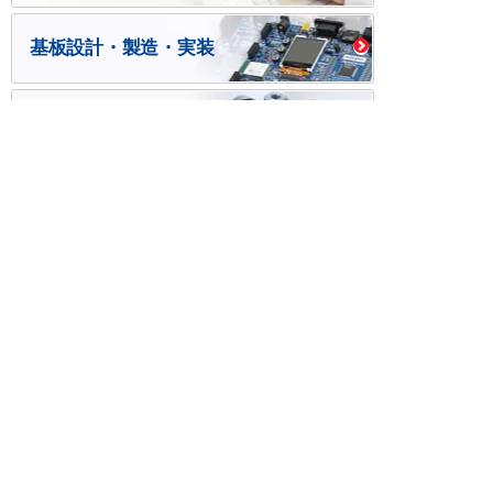
基板設計・製造・実装
ケース・ハーネス加工
※掲載されている価格には消費税、各種手数料が含まれ
ておりません。別途消費税およびお支払方法に応じた
手数料が必要になります。
※このホームページに掲載されている、記事・写真の一
部または全部をそのまま、または改変して利用・転
載・転用することを禁じます。
※商品によって販売価格が店頭価格と異なる場合がござ
います。
※弊社ではお客様が商品を選びやすくするためにデータ
シートの提供や技術情報、商品画像の表示を行ってい
ます。
しかしさまざまな事情により、これらの情報がすべて
正確であることを弊社が保証することはできません。