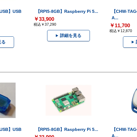
-USB】USB
【RPI5-8GB】Raspberry Pi 5...
【CHW-TAG4
A...
￥33,900
税込￥37,290
￥11,700
税込￥12,870
詳細を見る
見る
-USB】USB
【RPI5-8GB】Raspberry Pi 5...
【CHW-TAG4
A...