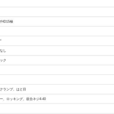
HD15極
°
なし
ック
クランプ、はと目
ー、ロッキング、嵌合ネジ4-40