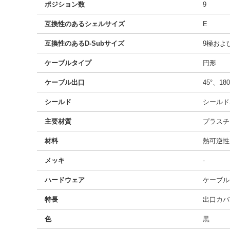
ポジション数
9
互換性のあるシェルサイズ
E
互換性のあるD-Subサイズ
9極および
ケーブルタイプ
円形
ケーブル出口
45°、180
シールド
シールド
主要材質
プラスチ
材料
熱可逆性
メッキ
-
ハードウェア
ケーブル
特長
出口カバ
色
黒