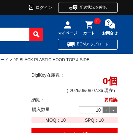
ログイン
配送状況を確認
0
マイページ
カート
お問合せ
BOMアップロード
フード
> 9P BLACK PLASTIC HOOD TOP & SIDE
DigiKey在庫数：
0個
E
（
2026/08/08 07:36
現在）
納期：
要確認
購入数量
MOQ：
10
SPQ：
10