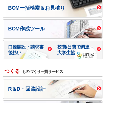
BOM一括検索＆お見積り
BOM作成ツール
口座開設・請求書
校費/公費で調達－
後払い
大学生協
つくる
ものづくり一貫サービス
R＆D・回路設計
基板設計・製造・実装
ケース・ハーネス加工