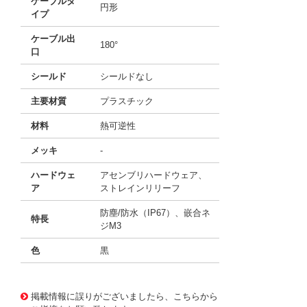
ケーブルタ
円形
イプ
ケーブル出
180°
口
シールド
シールドなし
主要材質
プラスチック
材料
熱可逆性
メッキ
-
ハードウェ
アセンブリハードウェア、
ア
ストレインリリーフ
防塵/防水（IP67）、嵌合ネ
特長
ジM3
色
黒
10156479
!041! 09670150439
掲載情報に誤りがございましたら、こちらから