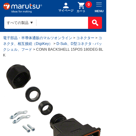
0
マイページ
MENU
カート
電子部品・半導体通販のマルツオンライン
>
コネクター
>
コ
ネクタ、相互接続（DigiKey）
>
D-Sub、D型コネクタ - バッ
クシェル、フード
> CONN BACKSHELL 15POS 180DEG BL
K