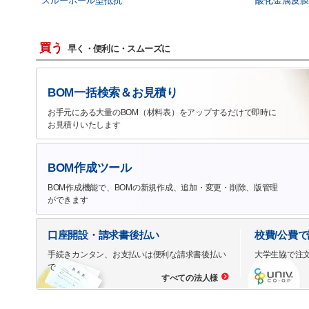
スルーホール型抵抗
酸化金属皮膜
買う
早く・便利に・スムーズに
BOM一括検索＆お見積り
お手元にある大量のBOM（材料表）をアップするだけで即時に
お見積りいたします
BOM作成ツール
BOM作成機能で、BOMの新規作成、追加・変更・削除、版管理
ができます
口座開設・請求書後払い
校費/公費
手続きカンタン、お支払いは便利な請求書後払い
大学生協で注
で
すべての法人様