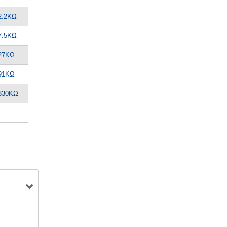
2.2KΩ
7.5KΩ
27KΩ
91KΩ
330KΩ