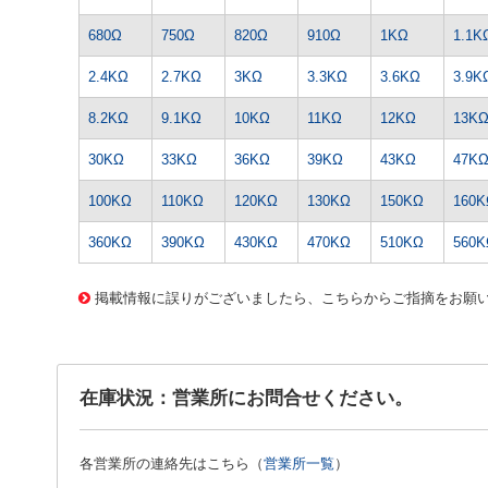
680Ω
750Ω
820Ω
910Ω
1KΩ
1.1K
2.4KΩ
2.7KΩ
3KΩ
3.3KΩ
3.6KΩ
3.9K
8.2KΩ
9.1KΩ
10KΩ
11KΩ
12KΩ
13K
30KΩ
33KΩ
36KΩ
39KΩ
43KΩ
47K
100KΩ
110KΩ
120KΩ
130KΩ
150KΩ
160K
360KΩ
390KΩ
430KΩ
470KΩ
510KΩ
560K
1468 0000000201588765
CK-0189 1/2WｷﾝﾋﾟR-6.2Kｵｰﾑ
掲載情報に誤りがございましたら、こちらからご指摘をお願
在庫状況：営業所にお問合せください。
各営業所の連絡先はこちら（
営業所一覧
）