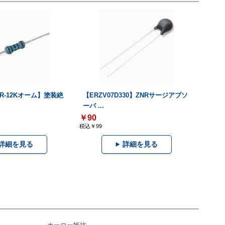
ピR-12Kオーム】塗装絶
【ERZV07D330】ZNRサージアブソ
ーバ ...
￥90
税込￥99
詳細を見る
詳細を見る