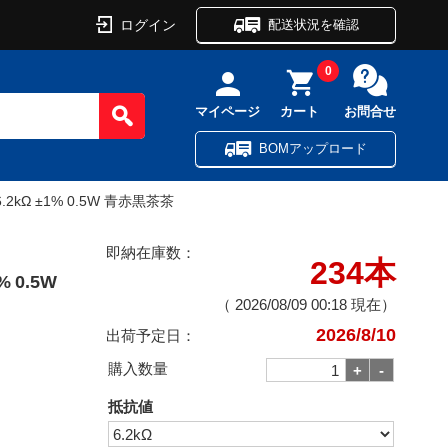
ログイン
配送状況を確認
0
マイページ
カート
お問合せ
BOMアップロード
kΩ ±1% 0.5W 青赤黒茶茶
即納在庫数：
234本
 0.5W
（
2026/08/09 00:18
現在）
2026/8/10
出荷予定日：
購入数量
抵抗値