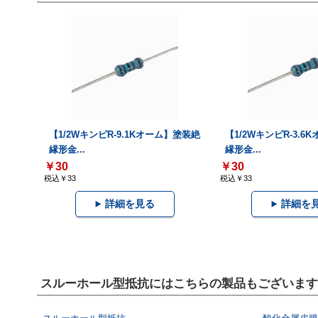
【1/2WキンピR-9.1Kオーム】塗装絶
【1/2WキンピR-3.
縁形金...
縁形金...
￥30
￥30
税込￥33
税込￥33
詳細を見る
詳細を
スルーホール型抵抗にはこちらの製品もございます