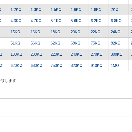
Ω
1.2KΩ
1.3KΩ
1.5KΩ
1.6KΩ
1.8KΩ
2KΩ
Ω
4.3KΩ
4.7KΩ
5.1KΩ
5.6KΩ
6.2KΩ
6.8KΩ
Ω
15KΩ
16KΩ
18KΩ
20KΩ
22KΩ
24KΩ
Ω
51KΩ
56KΩ
62KΩ
68KΩ
75KΩ
82KΩ
Ω
180KΩ
200KΩ
220KΩ
240KΩ
270KΩ
300KΩ
Ω
620KΩ
680KΩ
750KΩ
820KΩ
910KΩ
1MΩ
い致します。