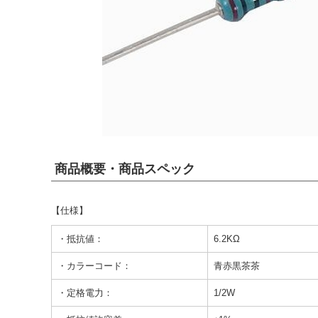
商品概要・商品スペック
【仕様】
・抵抗値：
6.2KΩ
・カラーコード：
青赤黒茶茶
・定格電力：
1/2W