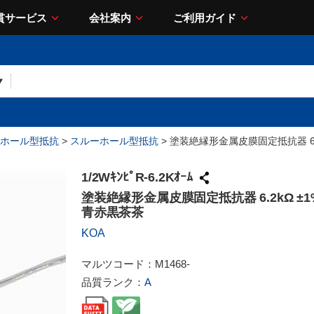
貫サービス
会社案内
ご利用ガイド
ホール型抵抗
>
スルーホール型抵抗
> 塗装絶縁形金属皮膜固定抵抗器 6.2
1/2WｷﾝﾋﾟR-6.2Kｵｰﾑ
塗装絶縁形金属皮膜固定抵抗器 6.2kΩ ±1%
青赤黒茶茶
KOA
マルツコード：
M1468-
品質ランク：
A