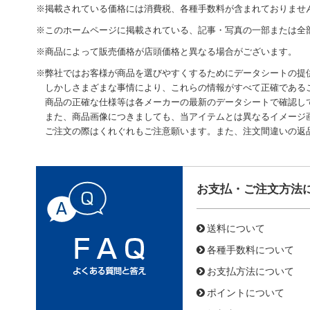
※掲載されている価格には消費税、各種手数料が含まれておりませ
※このホームページに掲載されている、記事・写真の一部または全
※商品によって販売価格が店頭価格と異なる場合がございます。
※弊社ではお客様が商品を選びやすくするためにデータシートの提
しかしさまざまな事情により、これらの情報がすべて正確である
商品の正確な仕様等は各メーカーの最新のデータシートで確認し
また、商品画像につきましても、当アイテムとは異なるイメージ
ご注文の際はくれぐれもご注意願います。また、注文間違いの返
お支払・ご注文方法
送料について
各種手数料について
お支払方法について
ポイントについて