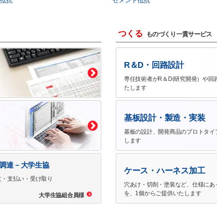
抵抗
セメント抵抗
つくる
ものづくり一貫サービス
R＆D・回路設計
専任技術者がR＆D(研究開発）や回
たします
基板設計・製造・実装
基板の設計、開発商品のプロトタイ
します
で調達－大学生協
ケース・ハーネス加工
文・支払い・受け取り
穴あけ・切削・塗装など、仕様にあ
を、1個からご提供いたします
大学生協組合員様