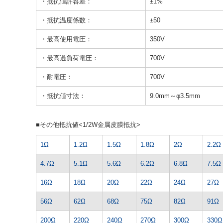
・抵抗値許容差：
±1%
・抵抗温度係数：
±50
・最高使用電圧：
350V
・最高過負荷電圧：
700V
・耐電圧：
700V
・抵抗値寸法：
9.0mm～φ3.5mm
■その他抵抗値<1/2W金属皮膜抵抗>
1Ω
1.2Ω
1.5Ω
1.8Ω
2Ω
2.2Ω
4.7Ω
5.1Ω
5.6Ω
6.2Ω
6.8Ω
7.5Ω
16Ω
18Ω
20Ω
22Ω
24Ω
27Ω
56Ω
62Ω
68Ω
75Ω
82Ω
91Ω
200Ω
220Ω
240Ω
270Ω
300Ω
330Ω