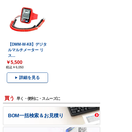
【DMM-W-K8】デジタ
ルマルチメーター リ
ス...
￥5,500
税込￥6,050
詳細を見る
買う
早く・便利に・スムーズに
BOM一括検索＆お見積り