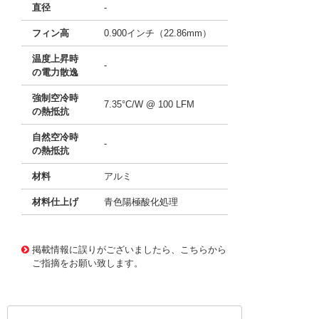
直径
-
フィン高
0.900インチ（22.86mm）
温度上昇時
-
の電力散逸
強制空冷時
7.35°C/W @ 100 LFM
の熱抵抗
自然空冷時
-
の熱抵抗
材料
アルミ
材料仕上げ
青色陽極酸化処理
11637134
!041! ATS-21G-42-C3-R0
掲載情報に誤りがございましたら、こちらから
ご指摘をお願い致します。