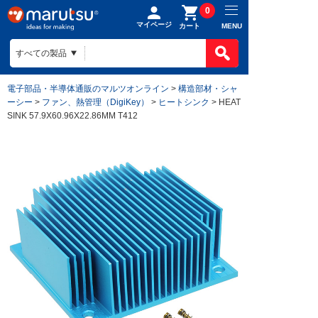
0
マイページ
MENU
カート
電子部品・半導体通販のマルツオンライン
>
構造部材・シャ
ーシー
>
ファン、熱管理（DigiKey）
>
ヒートシンク
> HEAT
SINK 57.9X60.96X22.86MM T412