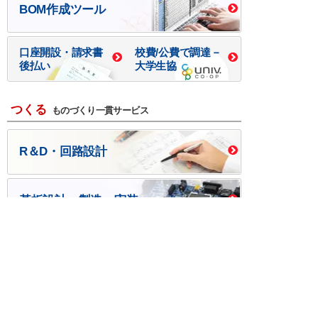
BOM作成ツール
口座開設・請求書
校費/公費で調達－
後払い
大学生協
つくる
ものづくり一貫サービス
R＆D・回路設計
基板設計・製造・実装
ケース・ハーネス加工
※掲載されている価格には消費税、各種手数料が含まれ
ておりません。別途消費税およびお支払方法に応じた