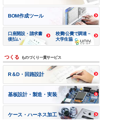
BOM作成ツール
口座開設・請求書
校費/公費で調達－
後払い
大学生協
つくる
ものづくり一貫サービス
R＆D・回路設計
基板設計・製造・実装
ケース・ハーネス加工