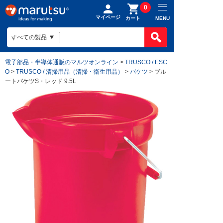
0
マイページ
MENU
カート
電子部品・半導体通販のマルツオンライン
>
TRUSCO / ESC
O
>
TRUSCO / 清掃用品（清掃・衛生用品）
>
バケツ
> ブル
ートバケツS・レッド 9.5L