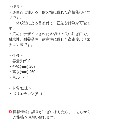
＜特長＞
・多目的に使える、耐久性に優れた高性能のバケ
ツです。
・一体成型による目盛付で、正確な計測が可能で
す。
・広めにデザインされた水切りの良い注ぎ口で、
耐水性、耐薬品性、耐寒性に優れた高密度ポリエ
チレン製です。
＜仕様＞
・容量(L):9.5
・外径(mm):267
・高さ(mm):260
・色:レッド
＜材質/仕上＞
・ポリエチレン(PE)
1164617
!095! 2963-RED
掲載情報に誤りがございましたら、こちらから
ご指摘をお願い致します。