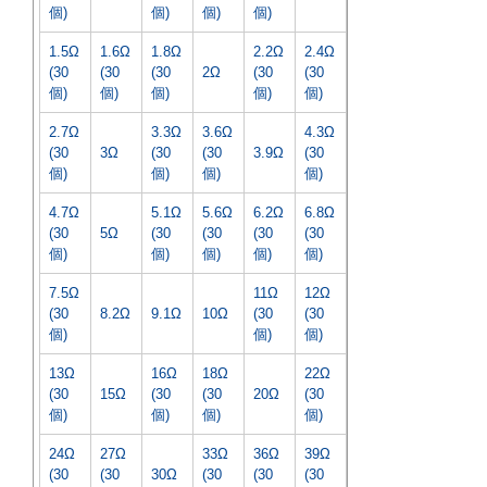
個)
個)
個)
個)
1.5Ω
1.6Ω
1.8Ω
2.2Ω
2.4Ω
(30
(30
(30
2Ω
(30
(30
個)
個)
個)
個)
個)
2.7Ω
3.3Ω
3.6Ω
4.3Ω
(30
3Ω
(30
(30
3.9Ω
(30
個)
個)
個)
個)
4.7Ω
5.1Ω
5.6Ω
6.2Ω
6.8Ω
(30
5Ω
(30
(30
(30
(30
個)
個)
個)
個)
個)
7.5Ω
11Ω
12Ω
(30
8.2Ω
9.1Ω
10Ω
(30
(30
個)
個)
個)
13Ω
16Ω
18Ω
22Ω
(30
15Ω
(30
(30
20Ω
(30
個)
個)
個)
個)
24Ω
27Ω
33Ω
36Ω
39Ω
(30
(30
30Ω
(30
(30
(30