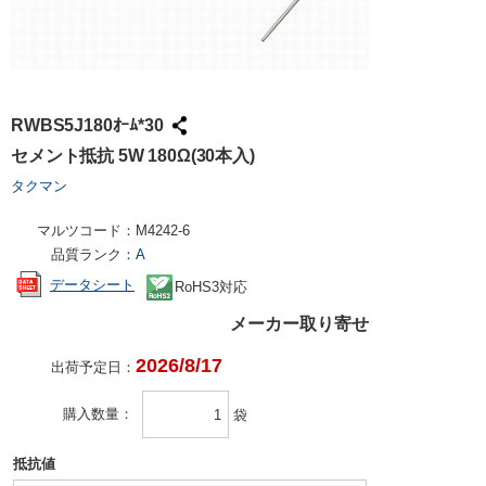
RWBS5J180ｵｰﾑ*30
セメント抵抗 5W 180Ω(30本入)
タクマン
マルツコード：
M4242-6
品質ランク：
A
データシート
RoHS3対応
メーカー取り寄せ
2026/8/17
出荷予定日：
購入数量
袋
抵抗値