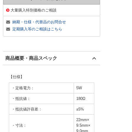
大量購入特別価格のご相談
納期・仕様・代替品のお問合せ
定期購入等のご相談はこちら
商品概要・商品スペック
【仕様】
・定格電力：
5W
・抵抗値：
180Ω
・抵抗値許容差：
±5%
22mm×
・寸法：
9.5mm×
9.0mm