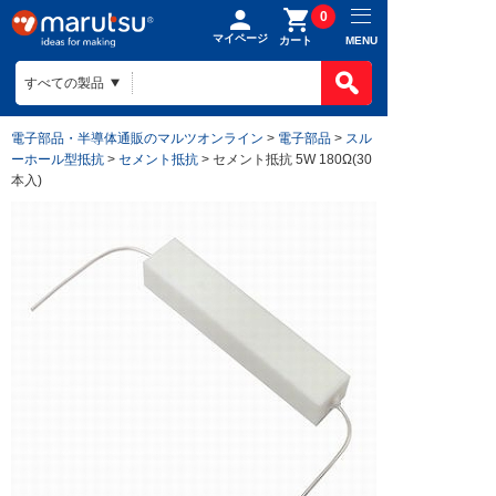
0
マイページ
MENU
カート
電子部品・半導体通販のマルツオンライン
>
電子部品
>
スル
ーホール型抵抗
>
セメント抵抗
> セメント抵抗 5W 180Ω(30
本入)