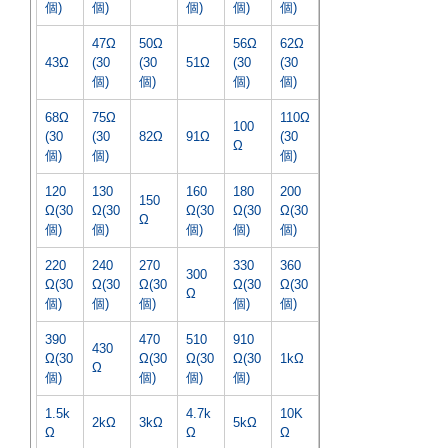
個)
個)
個)
個)
個)
47Ω
50Ω
56Ω
62Ω
43Ω
(30
(30
51Ω
(30
(30
個)
個)
個)
個)
68Ω
75Ω
110Ω
100
(30
(30
82Ω
91Ω
(30
Ω
個)
個)
個)
120
130
160
180
200
150
Ω(30
Ω(30
Ω(30
Ω(30
Ω(30
Ω
個)
個)
個)
個)
個)
220
240
270
330
360
300
Ω(30
Ω(30
Ω(30
Ω(30
Ω(30
Ω
個)
個)
個)
個)
個)
390
470
510
910
430
Ω(30
Ω(30
Ω(30
Ω(30
1kΩ
Ω
個)
個)
個)
個)
1.5k
4.7k
10K
2kΩ
3kΩ
5kΩ
Ω
Ω
Ω