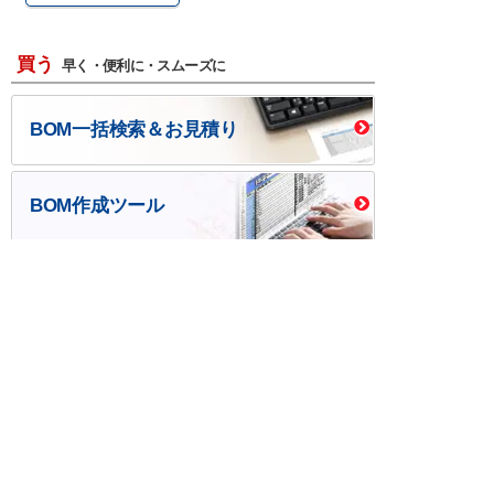
買う
早く・便利に・スムーズに
BOM一括検索＆お見積り
BOM作成ツール
口座開設・請求書
校費/公費で調達－
後払い
大学生協
つくる
ものづくり一貫サービス
R＆D・回路設計