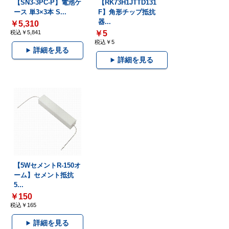
【SN3-3PC-P】電池ケ
【RK73H1JTTD131
ース 単3×3本 S...
F】角形チップ抵抗
器...
￥5,310
税込￥5,841
￥5
税込￥5
詳細を見る
詳細を見る
【5WセメントR-150オ
ーム】セメント抵抗
5...
￥150
税込￥165
詳細を見る