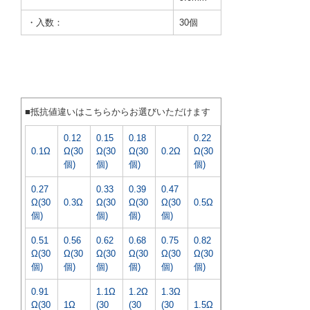
・入数：
30個
■抵抗値違いはこちらからお選びいただけます
0.12
0.15
0.18
0.22
0.1Ω
Ω(30
Ω(30
Ω(30
0.2Ω
Ω(30
個)
個)
個)
個)
0.27
0.33
0.39
0.47
Ω(30
0.3Ω
Ω(30
Ω(30
Ω(30
0.5Ω
個)
個)
個)
個)
0.51
0.56
0.62
0.68
0.75
0.82
Ω(30
Ω(30
Ω(30
Ω(30
Ω(30
Ω(30
個)
個)
個)
個)
個)
個)
0.91
1.1Ω
1.2Ω
1.3Ω
Ω(30
1Ω
(30
(30
(30
1.5Ω