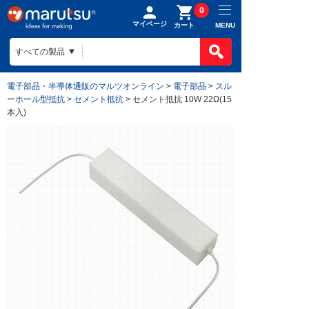
0
マイページ
MENU
カート
電子部品・半導体通販のマルツオンライン
>
電子部品
>
スル
ーホール型抵抗
>
セメント抵抗
> セメント抵抗 10W 22Ω(15
本入)