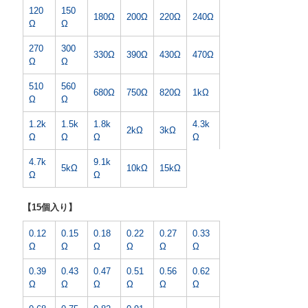
120
150
180Ω
200Ω
220Ω
240Ω
Ω
Ω
270
300
330Ω
390Ω
430Ω
470Ω
Ω
Ω
510
560
680Ω
750Ω
820Ω
1kΩ
Ω
Ω
1.2k
1.5k
1.8k
4.3k
2kΩ
3kΩ
Ω
Ω
Ω
Ω
4.7k
9.1k
5kΩ
10kΩ
15kΩ
Ω
Ω
【15個入り】
0.12
0.15
0.18
0.22
0.27
0.33
Ω
Ω
Ω
Ω
Ω
Ω
0.39
0.43
0.47
0.51
0.56
0.62
Ω
Ω
Ω
Ω
Ω
Ω