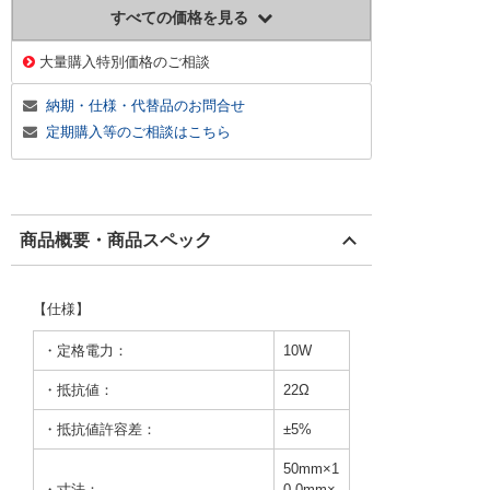
すべての価格を見る
大量購入特別価格のご相談
納期・仕様・代替品のお問合せ
定期購入等のご相談はこちら
商品概要・商品スペック
【仕様】
・定格電力：
10W
・抵抗値：
22Ω
・抵抗値許容差：
±5%
50mm×1
・寸法：
0.0mm×