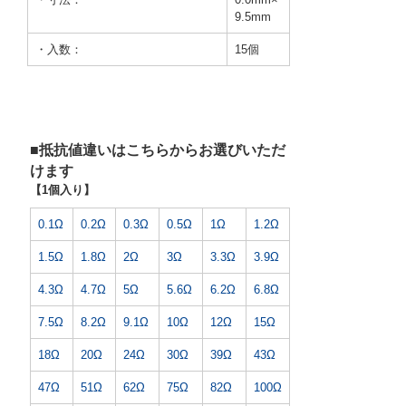
9.5mm
・入数：
15個
■抵抗値違いはこちらからお選びいただ
けます
【1個入り】
0.1Ω
0.2Ω
0.3Ω
0.5Ω
1Ω
1.2Ω
1.5Ω
1.8Ω
2Ω
3Ω
3.3Ω
3.9Ω
4.3Ω
4.7Ω
5Ω
5.6Ω
6.2Ω
6.8Ω
7.5Ω
8.2Ω
9.1Ω
10Ω
12Ω
15Ω
18Ω
20Ω
24Ω
30Ω
39Ω
43Ω
47Ω
51Ω
62Ω
75Ω
82Ω
100Ω