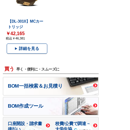
【DL-301II】MCカー
トリッジ
￥42,165
税込￥46,381
詳細を見る
買う
早く・便利に・スムーズに
BOM一括検索＆お見積り
BOM作成ツール
口座開設・請求書
校費/公費で調達－
後払い
大学生協