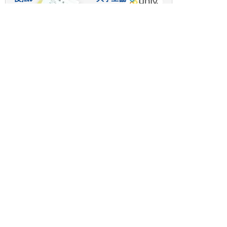
つくる
ものづくり一貫サービス
R＆D・回路設計
基板設計・製造・実装
ケース・ハーネス加工
※掲載されている価格には消費税、各種手数料が含まれ
ておりません。別途消費税およびお支払方法に応じた
手数料が必要になります。
※このホームページに掲載されている、記事・写真の一
部または全部をそのまま、または改変して利用・転
載・転用することを禁じます。