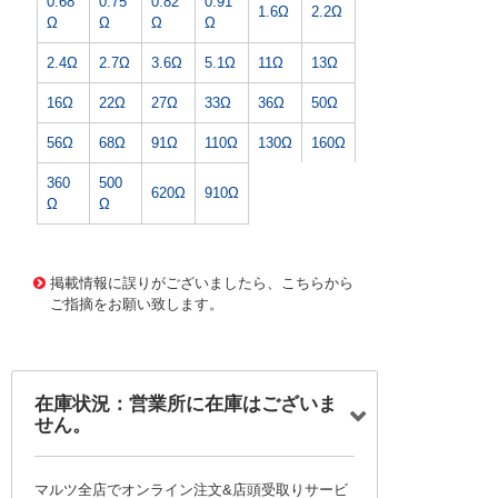
0.68
0.75
0.82
0.91
1.6Ω
2.2Ω
Ω
Ω
Ω
Ω
2.4Ω
2.7Ω
3.6Ω
5.1Ω
11Ω
13Ω
16Ω
22Ω
27Ω
33Ω
36Ω
50Ω
56Ω
68Ω
91Ω
110Ω
130Ω
160Ω
360
500
620Ω
910Ω
Ω
Ω
42494 0000000000188565
!007! RWBS10J22ｵｰﾑ*
15
掲載情報に誤りがございましたら、こちらから
ご指摘をお願い致します。
在庫状況：営業所に在庫はございま
せん。
マルツ全店でオンライン注文&店頭受取りサービ