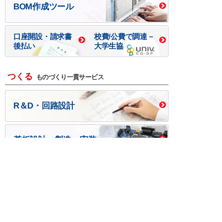
BOM作成ツール
口座開設・請求書
校費/公費で調達－
後払い
大学生協
つくる
ものづくり一貫サービス
R＆D・回路設計
基板設計・製造・実装
ケース・ハーネス加工
※掲載されている価格には消費税、各種手数料が含まれ
ておりません。別途消費税およびお支払方法に応じた