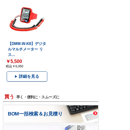
【DMM-W-K8】デジタ
ルマルチメーター リ
ス...
￥5,500
税込￥6,050
詳細を見る
買う
早く・便利に・スムーズに
BOM一括検索＆お見積り