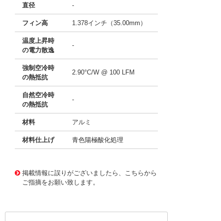
直径
-
フィン高
1.378インチ（35.00mm）
温度上昇時
-
の電力散逸
強制空冷時
2.90°C/W @ 100 LFM
の熱抵抗
自然空冷時
-
の熱抵抗
材料
アルミ
材料仕上げ
青色陽極酸化処理
11636360
!041! ATS-21F-186-C3-R0
掲載情報に誤りがございましたら、こちらから
ご指摘をお願い致します。