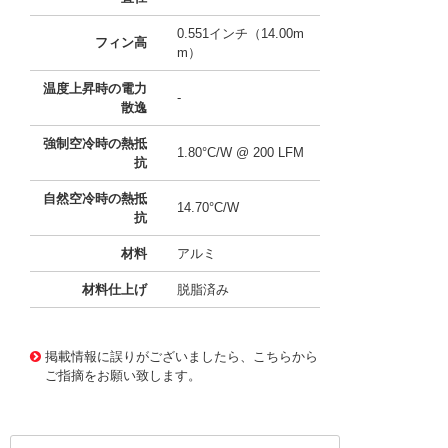
0.551インチ（14.00m
フィン高
m）
温度上昇時の電力
-
散逸
強制空冷時の熱抵
1.80°C/W @ 200 LFM
抗
自然空冷時の熱抵
14.70°C/W
抗
材料
アルミ
材料仕上げ
脱脂済み
11638895
!041! ATS-EXL7-254-R0
掲載情報に誤りがございましたら、こちらから
ご指摘をお願い致します。