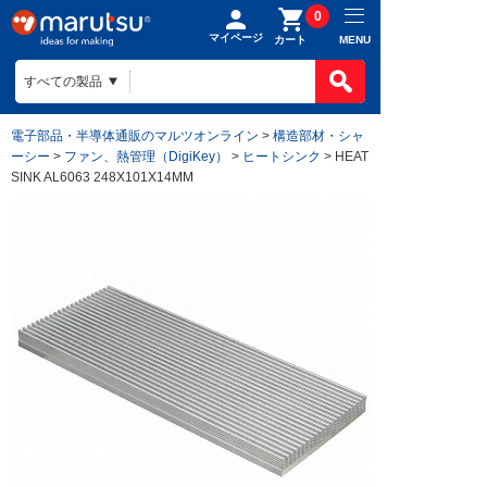
0
マイページ
MENU
カート
電子部品・半導体通販のマルツオンライン
>
構造部材・シャ
ーシー
>
ファン、熱管理（DigiKey）
>
ヒートシンク
> HEAT
SINK AL6063 248X101X14MM