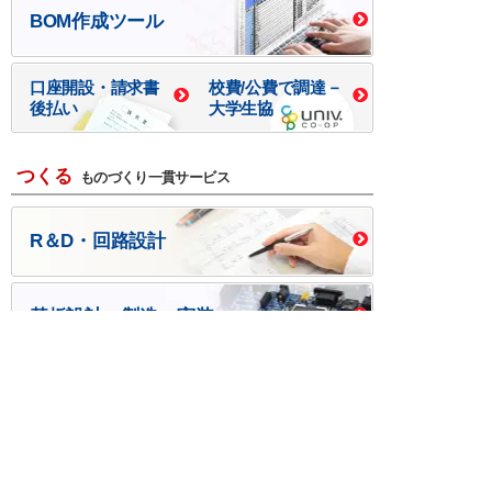
BOM作成ツール
口座開設・請求書
校費/公費で調達－
後払い
大学生協
つくる
ものづくり一貫サービス
R＆D・回路設計
基板設計・製造・実装
ケース・ハーネス加工
※掲載されている価格には消費税、各種手数料が含まれ