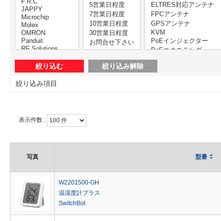
絞り込み項目
表示件数 :
写真
型番
W2201500-GH
温湿度計プラス
SwitchBot