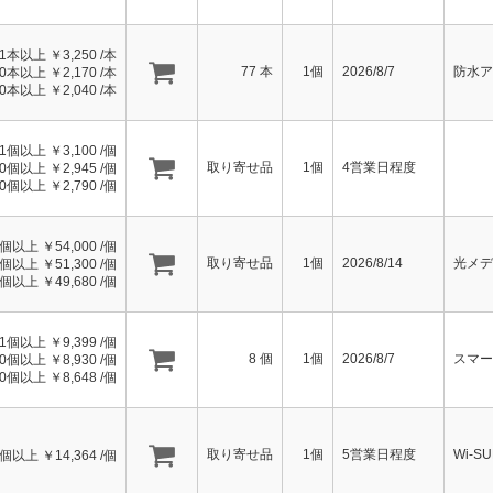
1本以上 ￥
3,250
/本
77
本
1個
2026/8/7
防水ア
10本以上 ￥
2,170
/本
50本以上 ￥
2,040
/本
1個以上 ￥
3,100
/個
取り寄せ品
1個
4営業日程度
20個以上 ￥
2,945
/個
50個以上 ￥
2,790
/個
1個以上 ￥
54,000
/個
取り寄せ品
1個
2026/8/14
光メデ
0個以上 ￥
51,300
/個
0個以上 ￥
49,680
/個
1個以上 ￥
9,399
/個
8
個
1個
2026/8/7
スマー
10個以上 ￥
8,930
/個
30個以上 ￥
8,648
/個
取り寄せ品
1個
5営業日程度
Wi-S
1個以上 ￥
14,364
/個