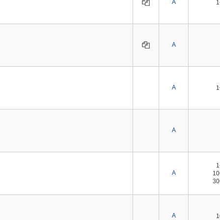
A
A
A
A
A
1
3
A