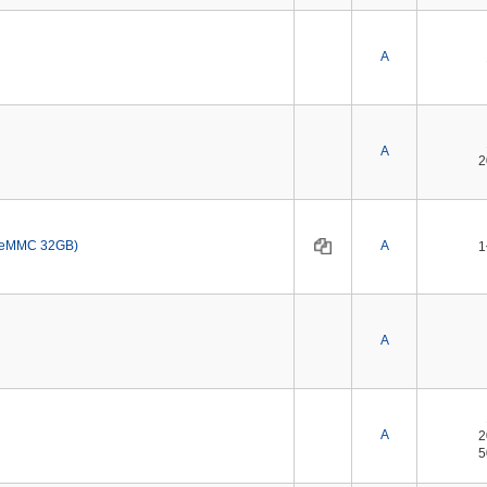
A
A
、eMMC 32GB)
A
A
A