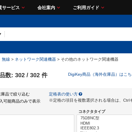
貫サービス
会社案内
ご利用ガイド
・無線
>
ネットワーク関連機器
> その他のネットワーク関連機器
品数:
302
/
302
件
DigiKey商品（海外在庫品）は
在庫品で絞り込む
定格表の使い方
※定格の項目を複数選択される場合は、Ctr
購入可能商品のみで表示
コネクタタイプ