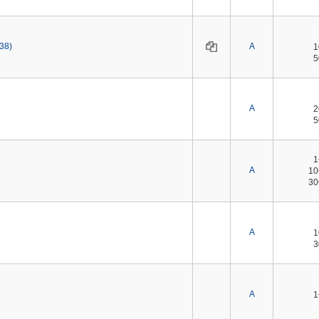
38)
A
A
A
1
3
A
A