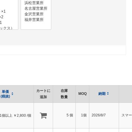
カートに
在庫
単価
MOQ
納期
(税抜)
追加
数量
5
個
1個
2026/8/7
スマー
1個以上 ￥
2,800
/個