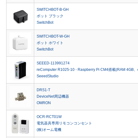
SWITCHBOT-B-GH
ボット ブラック
SwitchBot
SWITCHBOT-W-GH
ボット ホワイト
SwitchBot
SEEED-113991274
reComputer R1025-10 - Raspberry Pi CM4搭載(RAM 4GB
SeeedStudio
DRS1-T
DeviceNet周辺機器
OMRON
OCR-RCT01W
電気器具専用リモコンコンセント
(株)オーム電機