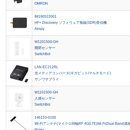
OMRON
IM190522001
HF+ Discovery ソフトウェア無線(SDR)受信機
Airspy
W1201500-GH
開閉センサー
SwitchBot
LAN-EC212RL
光メディアコンバータ(ギガビット/マルチモード)
サンワサプライ
W1101500-GH
人感センサー
SwitchBot
146153-0100
Wi-Fiアンテナ(マイクロ同軸RF 4G(LTE)Wi-Fi(Dual Band)基
Molex