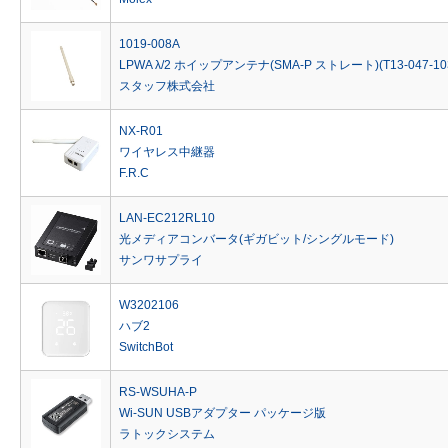
1019-008A
LPWA λ/2 ホイップアンテナ(SMA-P ストレート)(T13-047-10
スタッフ株式会社
NX-R01
ワイヤレス中継器
F.R.C
LAN-EC212RL10
光メディアコンバータ(ギガビット/シングルモード)
サンワサプライ
W3202106
ハブ2
SwitchBot
RS-WSUHA-P
Wi-SUN USBアダプター パッケージ版
ラトックシステム