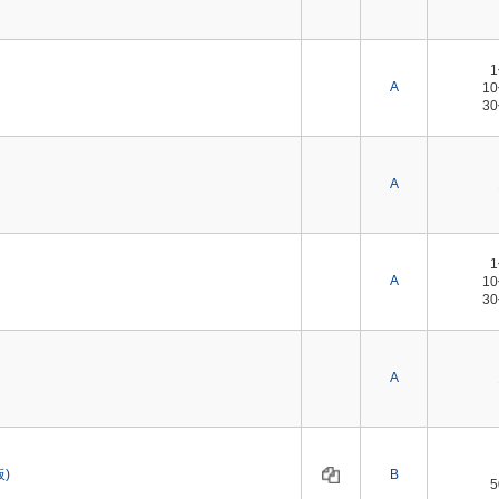
A
1
3
A
A
1
3
A
板)
B