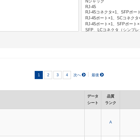
1
2
3
4
データ
品質
シート
ランク
A