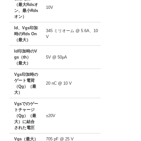
（最大Rdsオ
10V
ン、最小Rds
オン）
Id、Vgs印加
345 ミリオーム @ 5.6A、10
時のRds On
V
（最大）
Id印加時のV
gs（th）
5V @ 50µA
（最大）
Vgs印加時の
ゲート電荷
20 nC @ 10 V
（Qg）（最
大）
Vgsでのゲー
トチャージ
（Qg）（最
±20V
大）に結合
された電圧
Vgs（最大）
705 pF @ 25 V