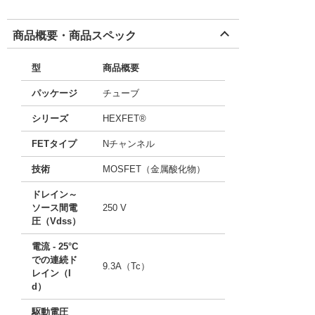
商品概要・商品スペック
型
商品概要
パッケージ
チューブ
シリーズ
HEXFET®
FETタイプ
Nチャンネル
技術
MOSFET（金属酸化物）
ドレイン～
ソース間電
250 V
圧（Vdss）
電流 - 25°C
での連続ド
9.3A（Tc）
レイン（I
d）
駆動電圧