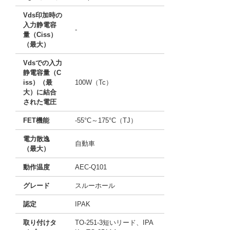
Vds印加時の
入力静電容
-
量（Ciss）
（最大）
Vdsでの入力
静電容量（C
iss）（最
100W（Tc）
大）に結合
された電圧
FET機能
-55°C～175°C（TJ）
電力散逸
自動車
（最大）
動作温度
AEC-Q101
グレード
スルーホール
認定
IPAK
取り付けタ
TO-251-3短いリード、IPA