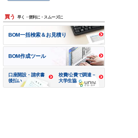
買う
早く・便利に・スムーズに
BOM一括検索＆お見積り
BOM作成ツール
口座開設・請求書
校費/公費で調達－
後払い
大学生協
つくる
ものづくり一貫サービス
R＆D・回路設計