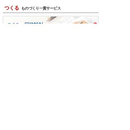
つくる
ものづくり一貫サービス
R＆D・回路設計
基板設計・製造・実装
ケース・ハーネス加工
※掲載されている価格には消費税、各種手数料が含まれ
ておりません。別途消費税およびお支払方法に応じた
手数料が必要になります。
※このホームページに掲載されている、記事・写真の一
部または全部をそのまま、または改変して利用・転
載・転用することを禁じます。
※商品によって販売価格が店頭価格と異なる場合がござ