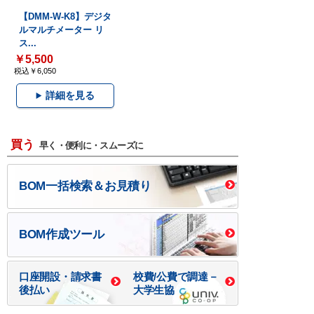
【DMM-W-K8】デジタ
ルマルチメーター リ
ス...
￥5,500
税込￥6,050
詳細を見る
買う
早く・便利に・スムーズに
BOM一括検索＆お見積り
BOM作成ツール
口座開設・請求書
校費/公費で調達－
後払い
大学生協