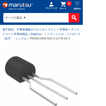
0
マイページ
MENU
カート
電子部品・半導体通販のマルツオンライン
>
半導体
>
ディス
クリート半導体製品（DigiKey）
>
トランジスタ - バイポーラ
（BJT） - シングル
> TRANS NPN 50V 0.1A TO-92-3