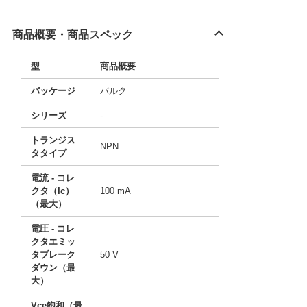
商品概要・商品スペック
型
商品概要
パッケージ
バルク
シリーズ
-
トランジス
NPN
タタイプ
電流 - コレ
クタ（Ic）
100 mA
（最大）
電圧 - コレ
クタエミッ
タブレーク
50 V
ダウン（最
大）
Vce飽和（最