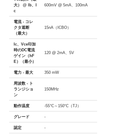
大） @ lb、I
600mV @ 5mA、100mA
c
電流 - コレ
クタ遮断
15nA（ICBO）
（最大）
Ic、Vce印加
時のDC電流
120 @ 2mA、5V
ゲイン（hF
E）（最小）
電力 - 最大
350 mW
周波数 - ト
ランジショ
150MHz
ン
動作温度
-55°C～150°C（TJ）
グレード
-
認定
-