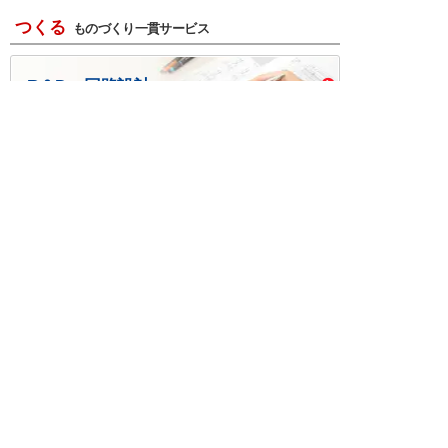
つくる
ものづくり一貫サービス
R＆D・回路設計
基板設計・製造・実装
ケース・ハーネス加工
※掲載されている価格には消費税、各種手数料が含まれ
ておりません。別途消費税およびお支払方法に応じた
手数料が必要になります。
※このホームページに掲載されている、記事・写真の一
部または全部をそのまま、または改変して利用・転
載・転用することを禁じます。
※商品によって販売価格が店頭価格と異なる場合がござ