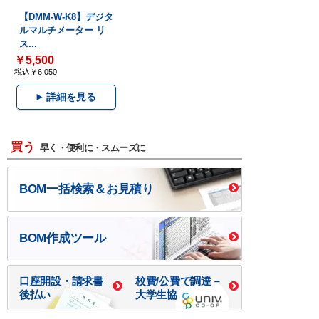
【DMM-W-K8】デジタ
ルマルチメーター リ
ス...
￥5,500
税込￥6,050
詳細を見る
買う
早く・便利に・スムーズに
BOM一括検索＆お見積り
BOM作成ツール
口座開設・請求書
校費/公費で調達－
後払い
大学生協