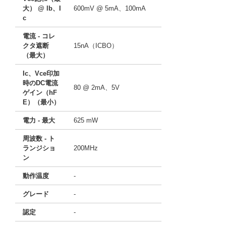
大） @ lb、I
600mV @ 5mA、100mA
c
電流 - コレ
クタ遮断
15nA（ICBO）
（最大）
Ic、Vce印加
時のDC電流
80 @ 2mA、5V
ゲイン（hF
E）（最小）
電力 - 最大
625 mW
周波数 - ト
ランジショ
200MHz
ン
動作温度
-
グレード
-
認定
-