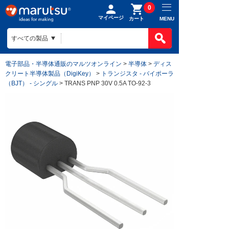
0
マイページ
MENU
カート
電子部品・半導体通販のマルツオンライン
>
半導体
>
ディス
クリート半導体製品（DigiKey）
>
トランジスタ - バイポーラ
（BJT） - シングル
> TRANS PNP 30V 0.5A TO-92-3