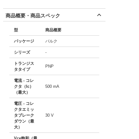
商品概要・商品スペック
型
商品概要
パッケージ
バルク
シリーズ
-
トランジス
PNP
タタイプ
電流 - コレ
クタ（Ic）
500 mA
（最大）
電圧 - コレ
クタエミッ
タブレーク
30 V
ダウン（最
大）
Vce飽和（最