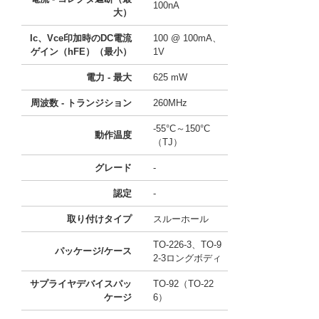
100nA
大）
Ic、Vce印加時のDC電流
100 @ 100mA、
ゲイン（hFE）（最小）
1V
電力 - 最大
625 mW
周波数 - トランジション
260MHz
-55°C～150°C
動作温度
（TJ）
グレード
-
認定
-
取り付けタイプ
スルーホール
TO-226-3、TO-9
パッケージ/ケース
2-3ロングボディ
サプライヤデバイスパッ
TO-92（TO-22
ケージ
6）