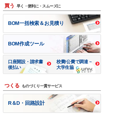
買う
早く・便利に・スムーズに
BOM一括検索＆お見積り
BOM作成ツール
口座開設・請求書
校費/公費で調達－
後払い
大学生協
つくる
ものづくり一貫サービス
R＆D・回路設計
基板設計・製造・実装