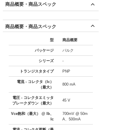
商品概要・商品スペック
商品概要・商品スペック
型
商品概要
パッケージ
バルク
シリーズ
-
トランジスタタイプ
PNP
電流 - コレクタ（Ic）
800 mA
（最大）
電圧 - コレクタエミッタ
45 V
ブレークダウン（最大）
Vce飽和（最大） @ lb、
700mV @ 50m
Ic
A、500mA
電流 - コレクタ遮断（最