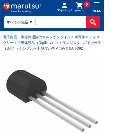
0
マイページ
MENU
カート
電子部品・半導体通販のマルツオンライン
>
半導体
>
ディス
クリート半導体製品（DigiKey）
>
トランジスタ - バイポーラ
（BJT） - シングル
> TRANS PNP 45V 0.8A TO92