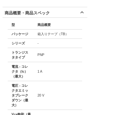
商品概要・商品スペック
型
商品概要
パッケージ
箱入りテープ（TB）
シリーズ
-
トランジス
PNP
タタイプ
電流 - コレ
クタ（Ic）
1 A
（最大）
電圧 - コレ
クタエミッ
タブレーク
20 V
ダウン（最
大）
Vce飽和（最