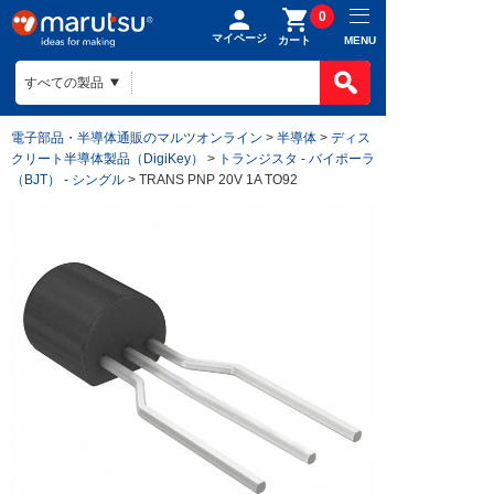
0
マイページ
MENU
カート
電子部品・半導体通販のマルツオンライン
>
半導体
>
ディス
クリート半導体製品（DigiKey）
>
トランジスタ - バイポーラ
（BJT） - シングル
> TRANS PNP 20V 1A TO92