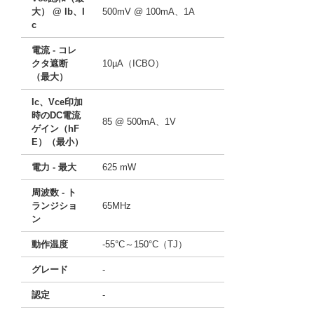
大） @ lb、I
500mV @ 100mA、1A
c
電流 - コレ
クタ遮断
10µA（ICBO）
（最大）
Ic、Vce印加
時のDC電流
85 @ 500mA、1V
ゲイン（hF
E）（最小）
電力 - 最大
625 mW
周波数 - ト
ランジショ
65MHz
ン
動作温度
-55°C～150°C（TJ）
グレード
-
認定
-