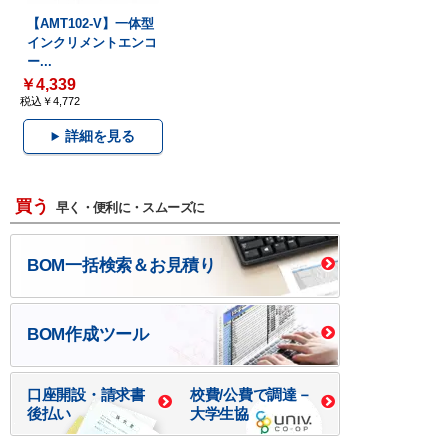
【AMT102-V】一体型
インクリメントエンコ
ー...
￥4,339
税込￥4,772
詳細を見る
買う
早く・便利に・スムーズに
BOM一括検索＆お見積り
BOM作成ツール
口座開設・請求書
校費/公費で調達－
後払い
大学生協