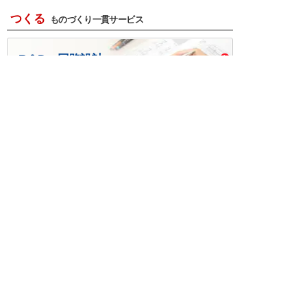
つくる
ものづくり一貫サービス
R＆D・回路設計
基板設計・製造・実装
ケース・ハーネス加工
※掲載されている価格には消費税、各種手数料が含まれ
ておりません。別途消費税およびお支払方法に応じた
手数料が必要になります。
※このホームページに掲載されている、記事・写真の一
部または全部をそのまま、または改変して利用・転
載・転用することを禁じます。
※商品によって販売価格が店頭価格と異なる場合がござ