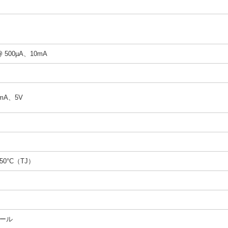
@ 500µA、10mA
2mA、5V
150°C（TJ）
ール