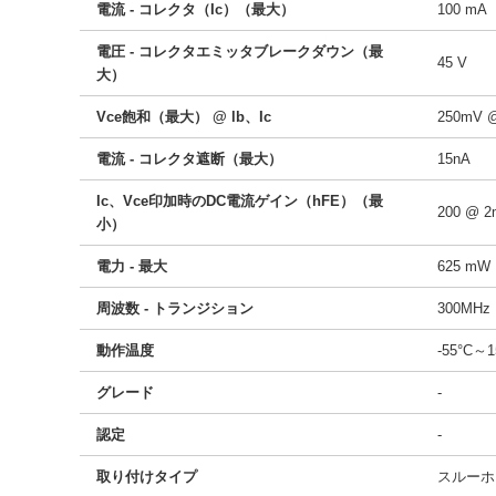
電流 - コレクタ（Ic）（最大）
100 mA
電圧 - コレクタエミッタブレークダウン（最
45 V
大）
Vce飽和（最大） @ lb、Ic
250mV 
電流 - コレクタ遮断（最大）
15nA
Ic、Vce印加時のDC電流ゲイン（hFE）（最
200 @ 
小）
電力 - 最大
625 mW
周波数 - トランジション
300MHz
動作温度
-55°C～
グレード
-
認定
-
取り付けタイプ
スルーホ