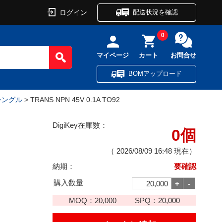
ログイン
配送状況を確認
0
マイページ
カート
お問合せ
BOMアップロード
 シングル
> TRANS NPN 45V 0.1A TO92
DigiKey在庫数：
0個
（
2026/08/09 16:48
現在）
納期：
要確認
購入数量
MOQ：
20,000
SPQ：
20,000