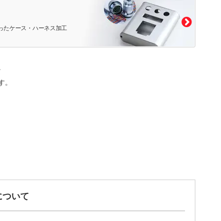
ったケース・ハーネス加工
。
す。
について