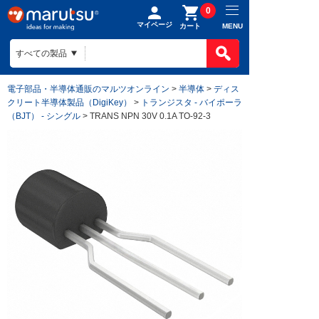
0
マイページ
MENU
カート
電子部品・半導体通販のマルツオンライン
>
半導体
>
ディス
クリート半導体製品（DigiKey）
>
トランジスタ - バイポーラ
（BJT） - シングル
> TRANS NPN 30V 0.1A TO-92-3