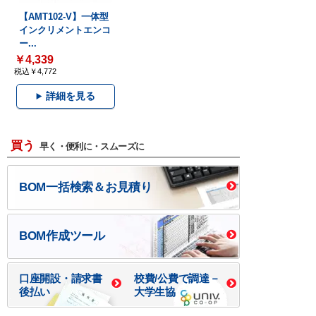
【AMT102-V】一体型
インクリメントエンコ
ー...
￥4,339
税込￥4,772
詳細を見る
買う
早く・便利に・スムーズに
BOM一括検索＆お見積り
BOM作成ツール
口座開設・請求書
校費/公費で調達－
後払い
大学生協