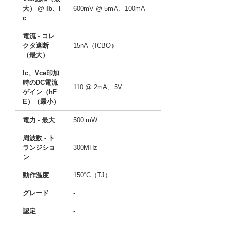
大） @ lb、I
600mV @ 5mA、100mA
c
電流 - コレ
クタ遮断
15nA（ICBO）
（最大）
Ic、Vce印加
時のDC電流
110 @ 2mA、5V
ゲイン（hF
E）（最小）
電力 - 最大
500 mW
周波数 - ト
ランジショ
300MHz
ン
動作温度
150°C（TJ）
グレード
-
認定
-