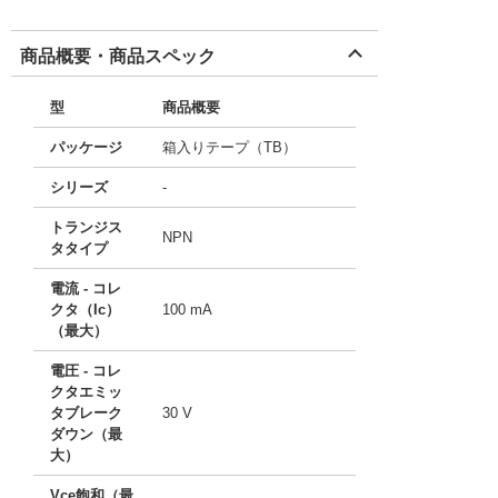
商品概要・商品スペック
型
商品概要
パッケージ
箱入りテープ（TB）
シリーズ
-
トランジス
NPN
タタイプ
電流 - コレ
クタ（Ic）
100 mA
（最大）
電圧 - コレ
クタエミッ
タブレーク
30 V
ダウン（最
大）
Vce飽和（最