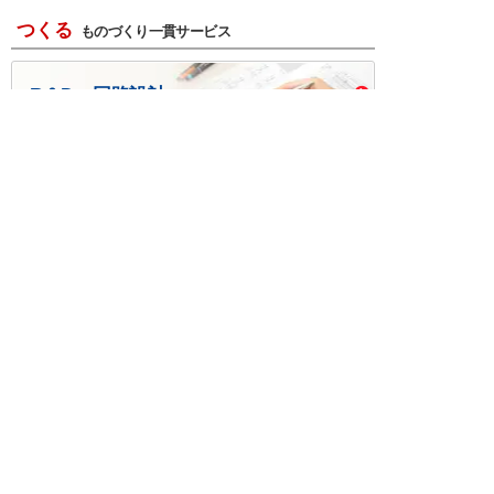
つくる
ものづくり一貫サービス
R＆D・回路設計
基板設計・製造・実装
ケース・ハーネス加工
※掲載されている価格には消費税、各種手数料が含まれ
ておりません。別途消費税およびお支払方法に応じた
手数料が必要になります。
※このホームページに掲載されている、記事・写真の一
部または全部をそのまま、または改変して利用・転
載・転用することを禁じます。
※商品によって販売価格が店頭価格と異なる場合がござ