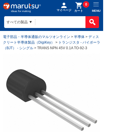
0
マイページ
MENU
カート
電子部品・半導体通販のマルツオンライン
>
半導体
>
ディス
クリート半導体製品（DigiKey）
>
トランジスタ - バイポーラ
（BJT） - シングル
> TRANS NPN 45V 0.1A TO-92-3