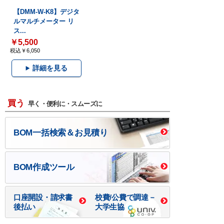
【DMM-W-K8】デジタ
ルマルチメーター リ
ス...
￥5,500
税込￥6,050
詳細を見る
買う
早く・便利に・スムーズに
BOM一括検索＆お見積り
BOM作成ツール
口座開設・請求書
校費/公費で調達－
後払い
大学生協