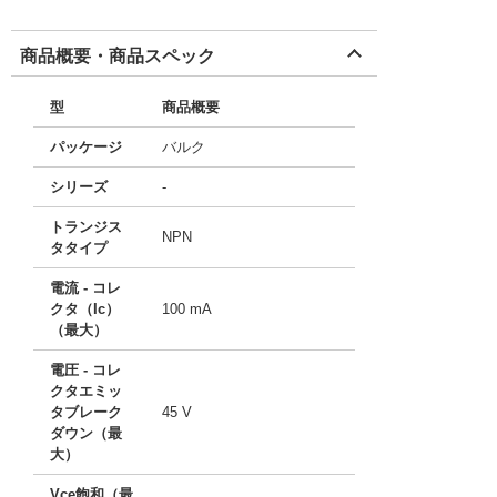
商品概要・商品スペック
型
商品概要
パッケージ
バルク
シリーズ
-
トランジス
NPN
タタイプ
電流 - コレ
クタ（Ic）
100 mA
（最大）
電圧 - コレ
クタエミッ
タブレーク
45 V
ダウン（最
大）
Vce飽和（最