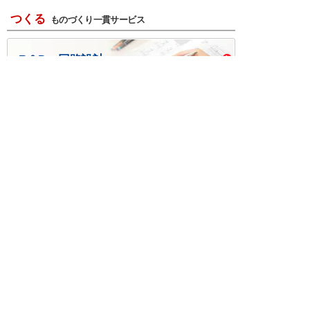
つくる
ものづくり一貫サービス
R＆D・回路設計
基板設計・製造・実装
ケース・ハーネス加工
※掲載されている価格には消費税、各種手数料が含まれ
ておりません。別途消費税およびお支払方法に応じた
手数料が必要になります。
※このホームページに掲載されている、記事・写真の一
部または全部をそのまま、または改変して利用・転
載・転用することを禁じます。
※商品によって販売価格が店頭価格と異なる場合がござ