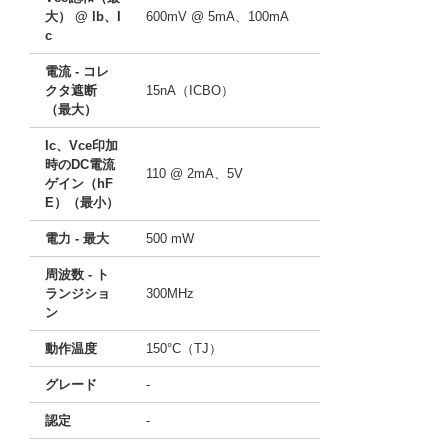
大） @ lb、I
600mV @ 5mA、100mA
c
電流 - コレ
クタ遮断
15nA（ICBO）
（最大）
Ic、Vce印加
時のDC電流
110 @ 2mA、5V
ゲイン（hF
E）（最小）
電力 - 最大
500 mW
周波数 - ト
ランジショ
300MHz
ン
動作温度
150°C（TJ）
グレード
-
認定
-