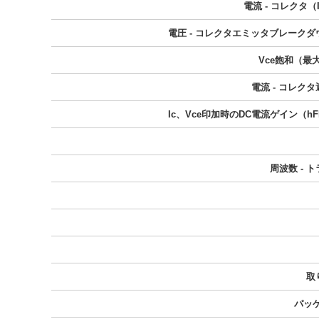
電流 - コレクタ（
電圧 - コレクタエミッタブレーク
Vce飽和（最大）
電流 - コレク
Ic、Vce印加時のDC電流ゲイン（h
周波数 - 
取
パッ