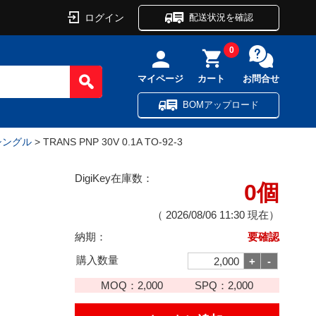
ログイン
配送状況を確認
0
マイページ
カート
お問合せ
BOMアップロード
 シングル
> TRANS PNP 30V 0.1A TO-92-3
DigiKey在庫数：
0個
（
2026/08/06 11:30
現在）
納期：
要確認
購入数量
MOQ：
2,000
SPQ：
2,000