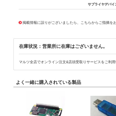
サプライヤデバイ
11708929
!041! BC558B_J18Z
掲載情報に誤りがございましたら、こちらからご指摘を
在庫状況：営業所に在庫はございません。
マルツ全店でオンライン注文&店頭受取りサービスをご利用
よく一緒に購入されている製品