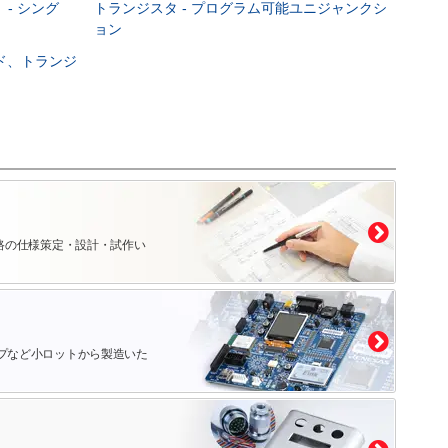
 - シング
トランジスタ - プログラム可能ユニジャンクシ
ョン
ード、トランジ
路の仕様策定・設計・試作い
プなど小ロットから製造いた