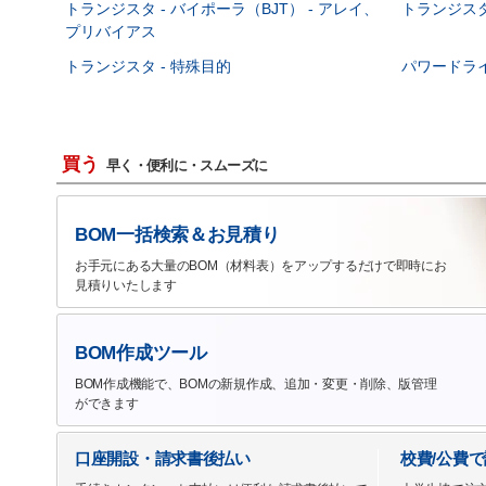
トランジスタ - バイポーラ（BJT） - アレイ、
トランジスタ 
プリバイアス
トランジスタ - 特殊目的
パワードラ
買う
早く・便利に・スムーズに
BOM一括検索＆お見積り
お手元にある大量のBOM（材料表）をアップするだけで即時にお
見積りいたします
BOM作成ツール
BOM作成機能で、BOMの新規作成、追加・変更・削除、版管理
ができます
口座開設・請求書後払い
校費/公費