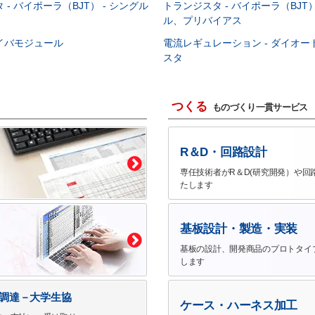
- バイポーラ（BJT） - シングル
トランジスタ - バイポーラ（BJT）
ル、プリバイアス
イバモジュール
電流レギュレーション - ダイオ
スタ
つくる
ものづくり一貫サービス
R＆D・回路設計
専任技術者がR＆D(研究開発）や回
たします
基板設計・製造・実装
基板の設計、開発商品のプロトタイ
します
で調達－大学生協
ケース・ハーネス加工