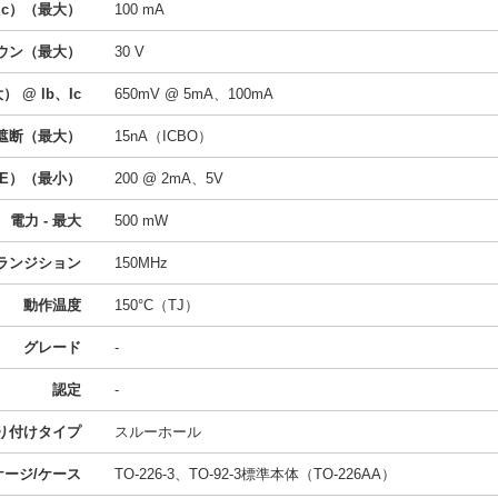
Ic）（最大）
100 mA
ダウン（最大）
30 V
 @ lb、Ic
650mV @ 5mA、100mA
タ遮断（最大）
15nA（ICBO）
FE）（最小）
200 @ 2mA、5V
電力 - 最大
500 mW
トランジション
150MHz
動作温度
150°C（TJ）
グレード
-
認定
-
り付けタイプ
スルーホール
ケージ/ケース
TO-226-3、TO-92-3標準本体（TO-226AA）