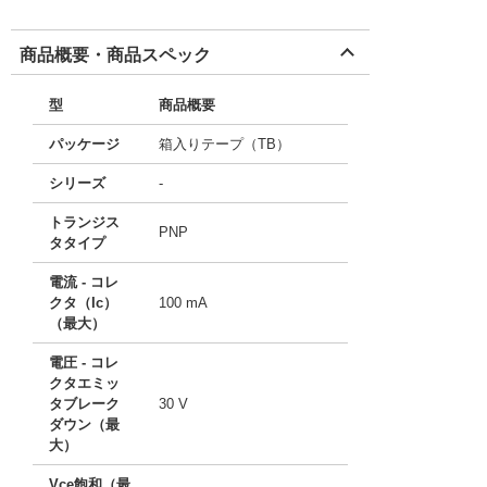
商品概要・商品スペック
型
商品概要
パッケージ
箱入りテープ（TB）
シリーズ
-
トランジス
PNP
タタイプ
電流 - コレ
クタ（Ic）
100 mA
（最大）
電圧 - コレ
クタエミッ
タブレーク
30 V
ダウン（最
大）
Vce飽和（最