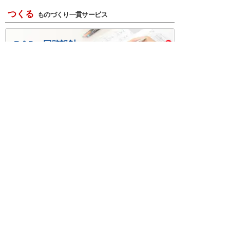
つくる
ものづくり一貫サービス
R＆D・回路設計
基板設計・製造・実装
ケース・ハーネス加工
※掲載されている価格には消費税、各種手数料が含まれ
ておりません。別途消費税およびお支払方法に応じた
手数料が必要になります。
※このホームページに掲載されている、記事・写真の一
部または全部をそのまま、または改変して利用・転
載・転用することを禁じます。
※商品によって販売価格が店頭価格と異なる場合がござ