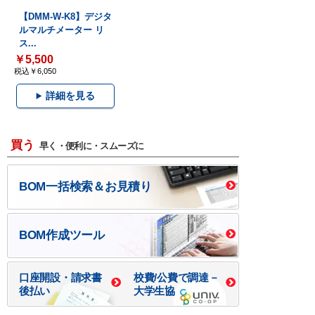
【DMM-W-K8】デジタ
ルマルチメーター リ
ス...
￥5,500
税込￥6,050
詳細を見る
買う
早く・便利に・スムーズに
BOM一括検索＆お見積り
BOM作成ツール
口座開設・請求書
校費/公費で調達－
後払い
大学生協