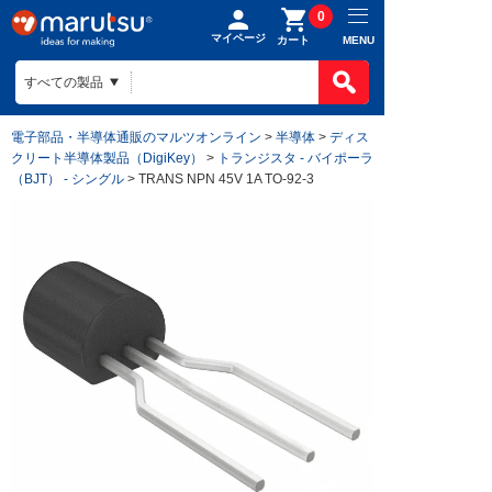
0
マイページ
MENU
カート
電子部品・半導体通販のマルツオンライン
>
半導体
>
ディス
クリート半導体製品（DigiKey）
>
トランジスタ - バイポーラ
（BJT） - シングル
> TRANS NPN 45V 1A TO-92-3