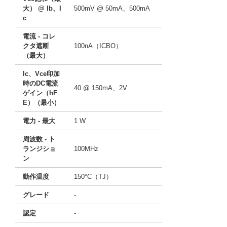
大） @ lb、I
500mV @ 50mA、500mA
c
電流 - コレ
クタ遮断
100nA（ICBO）
（最大）
Ic、Vce印加
時のDC電流
40 @ 150mA、2V
ゲイン（hF
E）（最小）
電力 - 最大
1 W
周波数 - ト
ランジショ
100MHz
ン
動作温度
150°C（TJ）
グレード
-
認定
-