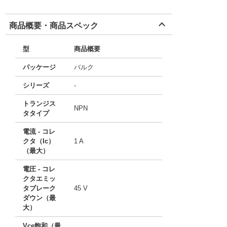
商品概要・商品スペック
型
商品概要
パッケージ
バルク
シリーズ
-
トランジス
NPN
タタイプ
電流 - コレ
クタ（Ic）
1 A
（最大）
電圧 - コレ
クタエミッ
タブレーク
45 V
ダウン（最
大）
Vce飽和（最