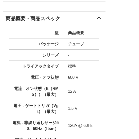
商品概要・商品スペック
型
商品概要
パッケージ
チューブ
シリーズ
-
トライアックタイプ
標準
電圧 - オフ状態
600 V
電流 - オン状態（It（RM
12 A
S））（最大）
電圧 - ゲートトリガ（Vg
1.5 V
t）（最大）
電流 - 非繰り返しサージ5
120A @ 60Hz
0、60Hz（Itsm）