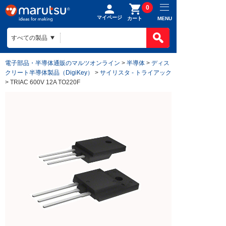
0
マイページ
MENU
カート
電子部品・半導体通販のマルツオンライン
>
半導体
>
ディス
クリート半導体製品（DigiKey）
>
サイリスタ - トライアック
> TRIAC 600V 12A TO220F