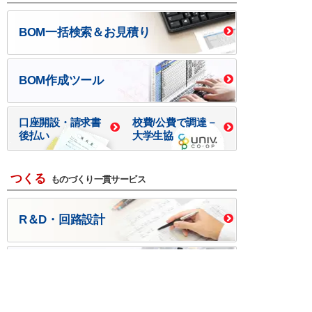
BOM一括検索＆お見積り
BOM作成ツール
口座開設・請求書
校費/公費で調達－
後払い
大学生協
つくる
ものづくり一貫サービス
R＆D・回路設計
基板設計・製造・実装