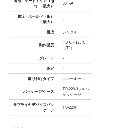
電流 - ゲートトリガ（Ig
30 mA
t）（最大）
電流 - ホールド（Ih）
-
（最大）
構成
シングル
-40°C～125°C
動作温度
（TJ）
グレード
-
認定
-
取り付けタイプ
スルーホール
TO-220-3フルパ
パッケージ/ケース
ッッケージ
サプライヤデバイスパッ
TO-220F
ケージ
11711560
!041! BCR12PM-12LA#B00