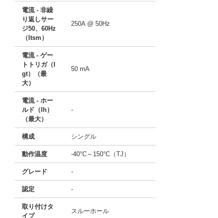
電流 - 非繰
り返しサー
250A @ 50Hz
ジ50、60Hz
（Itsm）
電流 - ゲー
トトリガ（I
50 mA
gt）（最
大）
電流 - ホー
ルド（Ih）
-
（最大）
構成
シングル
動作温度
-40°C～150°C（TJ）
グレード
-
認定
-
取り付けタ
スルーホール
イプ