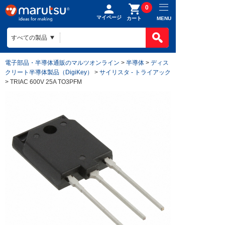
0
マイページ
MENU
カート
電子部品・半導体通販のマルツオンライン
>
半導体
>
ディス
クリート半導体製品（DigiKey）
>
サイリスタ - トライアック
> TRIAC 600V 25A TO3PFM