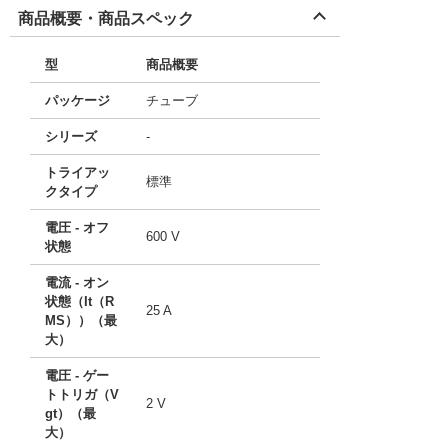
商品概要・商品スペック
型
商品概要
パッケージ
チューブ
シリーズ
-
トライアッ
標準
クタイプ
電圧 - オフ
600 V
状態
電流 - オン
状態（It（R
25 A
MS））（最
大）
電圧 - ゲー
トトリガ（V
2 V
gt）（最
大）