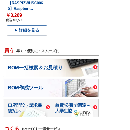
【RASPIZWHSC006
5】Raspberr...
￥3,269
税込￥3,595
詳細を見る
買う
早く・便利に・スムーズに
BOM一括検索＆お見積り
BOM作成ツール
口座開設・請求書
校費/公費で調達－
後払い
大学生協
つくる
ものづくり一貫サービス