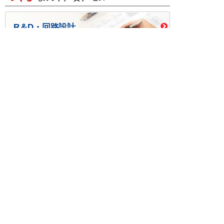
R＆D・回路設計
基板設計・製造・実装
ケース・ハーネス加工
※掲載されている価格には消費税、各種手数料が含まれ
ておりません。別途消費税およびお支払方法に応じた
手数料が必要になります。
※このホームページに掲載されている、記事・写真の一
部または全部をそのまま、または改変して利用・転
載・転用することを禁じます。
※商品によって販売価格が店頭価格と異なる場合がござ
います。
※弊社ではお客様が商品を選びやすくするためにデータ