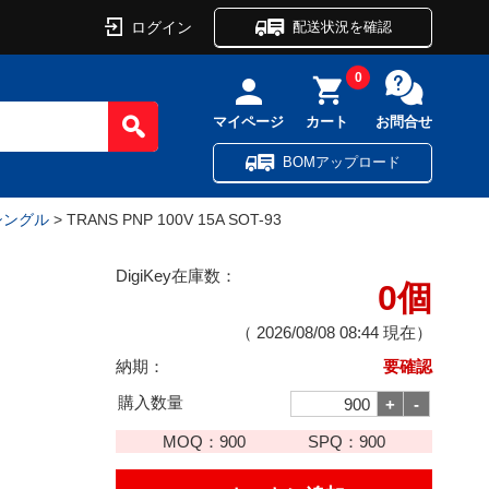
ログイン
配送状況を確認
0
マイページ
カート
お問合せ
BOMアップロード
 シングル
> TRANS PNP 100V 15A SOT-93
DigiKey在庫数：
0個
（
2026/08/08 08:44
現在）
納期：
要確認
購入数量
MOQ：
900
SPQ：
900