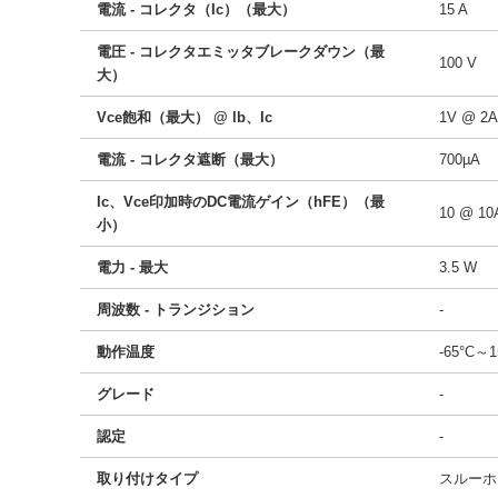
電流 - コレクタ（Ic）（最大）
15 A
電圧 - コレクタエミッタブレークダウン（最
100 V
大）
Vce飽和（最大） @ lb、Ic
1V @ 2
電流 - コレクタ遮断（最大）
700µA
Ic、Vce印加時のDC電流ゲイン（hFE）（最
10 @ 1
小）
電力 - 最大
3.5 W
周波数 - トランジション
-
動作温度
-65°C～
グレード
-
認定
-
取り付けタイプ
スルーホ