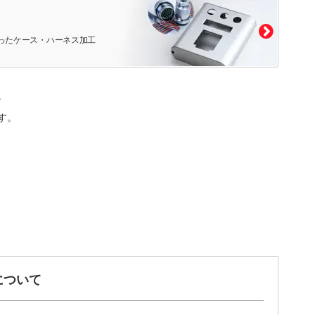
ったケース・ハーネス加工
。
す。
について