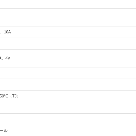
A、10A
0A、4V
150°C（TJ）
ール