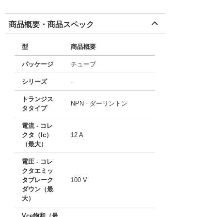
商品概要・商品スペック
型
商品概要
パッケージ
チューブ
シリーズ
-
トランジス
NPN - ダーリントン
タタイプ
電流 - コレ
クタ（Ic）
12 A
（最大）
電圧 - コレ
クタエミッ
タブレーク
100 V
ダウン（最
大）
Vce飽和（最