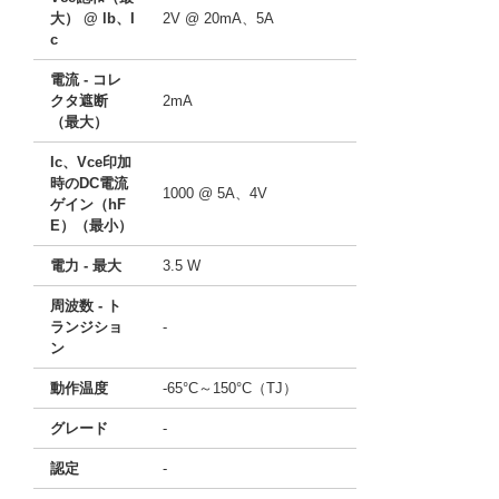
大） @ lb、I
2V @ 20mA、5A
c
電流 - コレ
クタ遮断
2mA
（最大）
Ic、Vce印加
時のDC電流
1000 @ 5A、4V
ゲイン（hF
E）（最小）
電力 - 最大
3.5 W
周波数 - ト
ランジショ
-
ン
動作温度
-65°C～150°C（TJ）
グレード
-
認定
-