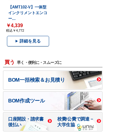
【AMT102-V】一体型
インクリメントエンコ
ー...
￥4,339
税込￥4,772
詳細を見る
買う
早く・便利に・スムーズに
BOM一括検索＆お見積り
BOM作成ツール
口座開設・請求書
校費/公費で調達－
後払い
大学生協