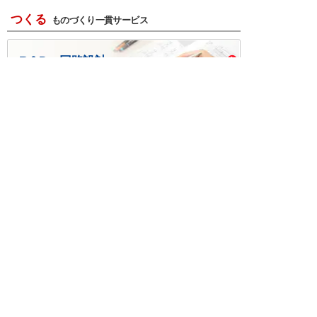
つくる
ものづくり一貫サービス
R＆D・回路設計
基板設計・製造・実装
ケース・ハーネス加工
※掲載されている価格には消費税、各種手数料が含まれ
ておりません。別途消費税およびお支払方法に応じた
手数料が必要になります。
※このホームページに掲載されている、記事・写真の一
部または全部をそのまま、または改変して利用・転
載・転用することを禁じます。
※商品によって販売価格が店頭価格と異なる場合がござ