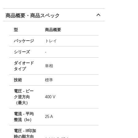
商品概要・商品スペック
型
商品概要
パッケージ
トレイ
シリーズ
-
ダイオード
単相
タイプ
技術
標準
電圧 - ピー
ク逆方向
400 V
（最大）
電流 - 平均
25 A
整流（Io）
電圧 - If印加
時の順方向