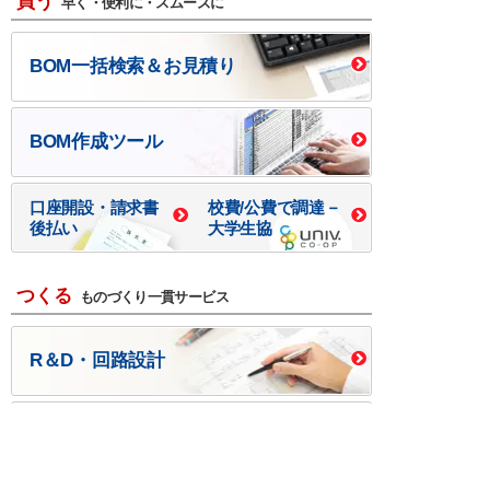
買う
早く・便利に・スムーズに
BOM一括検索＆お見積り
BOM作成ツール
口座開設・請求書
校費/公費で調達－
後払い
大学生協
つくる
ものづくり一貫サービス
R＆D・回路設計
基板設計・製造・実装