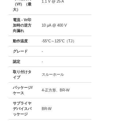
1.1 V @ 25 A
（Vf）（最
大）
電流 - Vr印
加時の逆方
10 µA @ 400 V
向漏れ
動作温度
-55°C～125°C（TJ）
グレード
-
認定
-
取り付けタ
スルーホール
イプ
パッケージ/
4-正方形、BR-W
ケース
サプライヤ
デバイスパ
BR-W
ッケージ
11756762
!041! BR2504W-G