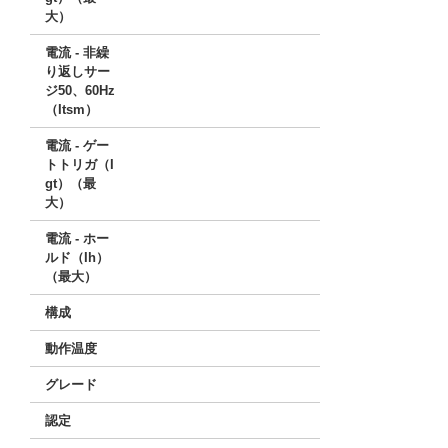
大）
電流 - 非繰
り返しサー
ジ50、60Hz
（Itsm）
電流 - ゲー
トトリガ（I
gt）（最
大）
電流 - ホー
ルド（Ih）
（最大）
構成
動作温度
グレード
認定