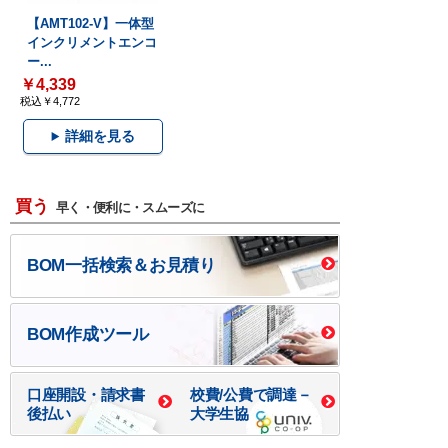
【AMT102-V】一体型
インクリメントエンコ
ー...
￥4,339
税込￥4,772
詳細を見る
買う
早く・便利に・スムーズに
BOM一括検索＆お見積り
BOM作成ツール
口座開設・請求書
校費/公費で調達－
後払い
大学生協