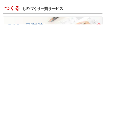
つくる
ものづくり一貫サービス
R＆D・回路設計
基板設計・製造・実装
ケース・ハーネス加工
※掲載されている価格には消費税、各種手数料が含まれ
ておりません。別途消費税およびお支払方法に応じた
手数料が必要になります。
※このホームページに掲載されている、記事・写真の一
部または全部をそのまま、または改変して利用・転
載・転用することを禁じます。
※商品によって販売価格が店頭価格と異なる場合がござ