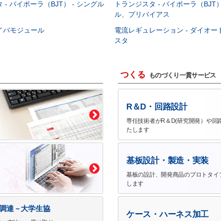
- バイポーラ（BJT） - シングル
トランジスタ - バイポーラ（BJT）
ル、プリバイアス
イバモジュール
電流レギュレーション - ダイオ
スタ
つくる
ものづくり一貫サービス
R＆D・回路設計
専任技術者がR＆D(研究開発）や回
たします
基板設計・製造・実装
基板の設計、開発商品のプロトタイ
します
で調達－大学生協
ケース・ハーネス加工