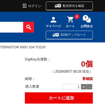
ログイン
配送状況を確認
0
マイページ
カート
お問合せ
BOMアップロード
LTERNISTOR 600V 10A TO220
DigiKey在庫数：
0個
（
2026/08/07 08:28
現在）
納期：
要確認
購入数量