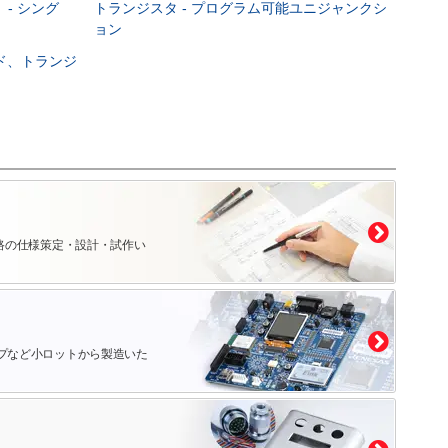
 - シング
トランジスタ - プログラム可能ユニジャンクシ
ョン
ード、トランジ
路の仕様策定・設計・試作い
プなど小ロットから製造いた