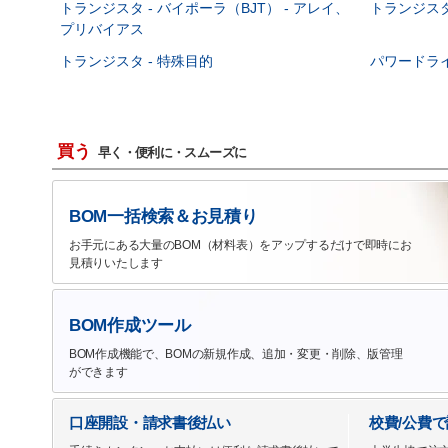
トランジスタ - バイポーラ（BJT） - アレイ、
トランジスタ 
プリバイアス
トランジスタ - 特殊目的
パワードラ
買う
早く・便利に・スムーズに
BOM一括検索＆お見積り
お手元にある大量のBOM（材料表）をアップするだけで即時にお
見積りいたします
BOM作成ツール
BOM作成機能で、BOMの新規作成、追加・変更・削除、版管理
ができます
口座開設・請求書後払い
校費/公費