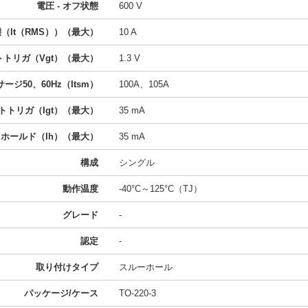
電圧 - オフ状態
600 V
態（It（RMS））（最大）
10 A
ートトリガ（Vgt）（最大）
1.3 V
ージ50、60Hz（Itsm）
100A、105A
ートトリガ（Igt）（最大）
35 mA
- ホールド（Ih）（最大）
35 mA
構成
シングル
動作温度
-40°C～125°C（TJ）
グレード
-
認定
-
取り付けタイプ
スルーホール
パッケージ/ケース
TO-220-3