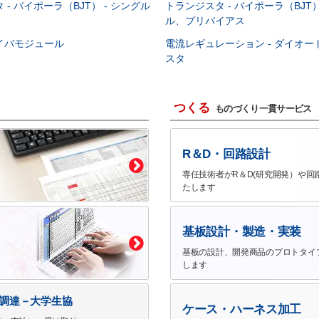
- バイポーラ（BJT） - シングル
トランジスタ - バイポーラ（BJT）
ル、プリバイアス
イバモジュール
電流レギュレーション - ダイオ
スタ
つくる
ものづくり一貫サービス
R＆D・回路設計
専任技術者がR＆D(研究開発）や回
たします
基板設計・製造・実装
基板の設計、開発商品のプロトタイ
します
で調達－大学生協
ケース・ハーネス加工