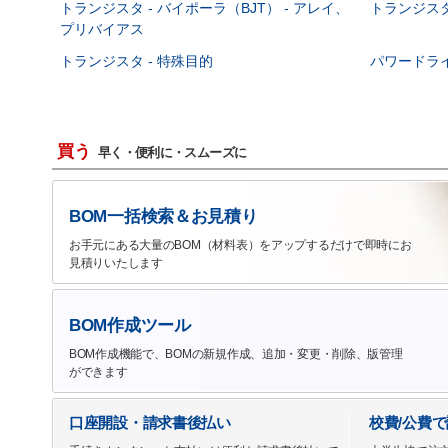
トランジスタ - バイポーラ（BJT） - アレイ、
トランジスタ 
プリバイアス
トランジスタ - 特殊目的
パワードラ
買う
早く・便利に・スムーズに
BOM一括検索＆お見積り
お手元にある大量のBOM（材料表）をアップするだけで即時にお
見積りいたします
BOM作成ツール
BOM作成機能で、BOMの新規作成、追加・変更・削除、版管理
ができます
口座開設・請求書後払い
校費/公費