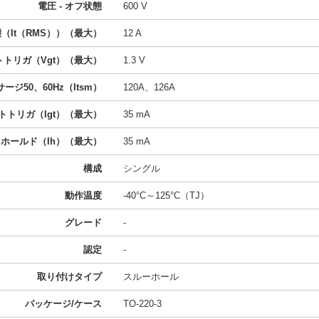
電圧 - オフ状態
600 V
態（It（RMS））（最大）
12 A
ートトリガ（Vgt）（最大）
1.3 V
ージ50、60Hz（Itsm）
120A、126A
ートトリガ（Igt）（最大）
35 mA
- ホールド（Ih）（最大）
35 mA
構成
シングル
動作温度
-40°C～125°C（TJ）
グレード
-
認定
-
取り付けタイプ
スルーホール
パッケージ/ケース
TO-220-3