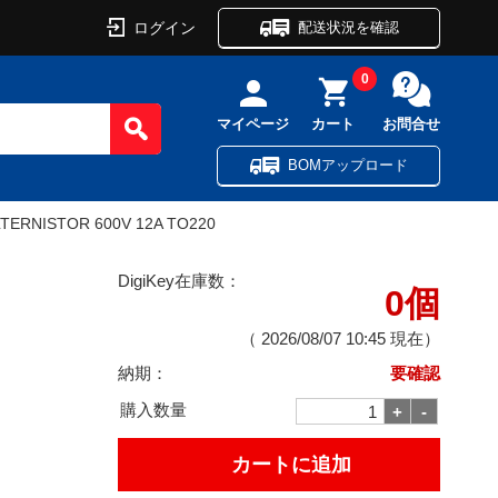
ログイン
配送状況を確認
0
マイページ
カート
お問合せ
BOMアップロード
LTERNISTOR 600V 12A TO220
DigiKey在庫数：
0個
（
2026/08/07 10:45
現在）
納期：
要確認
購入数量