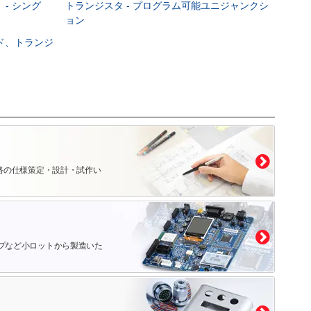
 - シング
トランジスタ - プログラム可能ユニジャンクシ
ョン
ード、トランジ
路の仕様策定・設計・試作い
プなど小ロットから製造いた