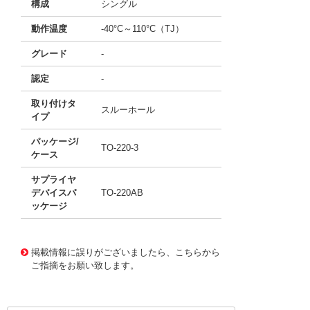
構成
シングル
動作温度
-40°C～110°C（TJ）
グレード
-
認定
-
取り付けタ
スルーホール
イプ
パッケージ/
TO-220-3
ケース
サプライヤ
デバイスパ
TO-220AB
ッケージ
11762032
!041! BTA16-800SW3G
掲載情報に誤りがございましたら、こちらから
ご指摘をお願い致します。