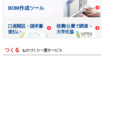
BOM作成ツール
口座開設・請求書
校費/公費で調達－
後払い
大学生協
つくる
ものづくり一貫サービス
R＆D・回路設計
基板設計・製造・実装
ケース・ハーネス加工
※掲載されている価格には消費税、各種手数料が含まれ