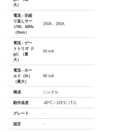
大）
電流 - 非繰
り返しサー
250A、260A
ジ50、60Hz
（Itsm）
電流 - ゲー
トトリガ（I
50 mA
gt）（最
大）
電流 - ホー
ルド（Ih）
80 mA
（最大）
構成
シングル
動作温度
-40°C～125°C（TJ）
グレード
-
認定
-