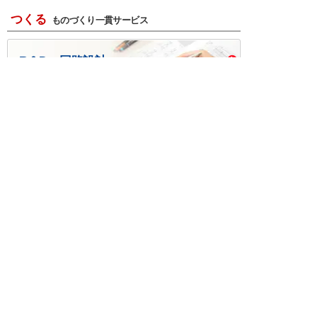
つくる
ものづくり一貫サービス
R＆D・回路設計
基板設計・製造・実装
ケース・ハーネス加工
※掲載されている価格には消費税、各種手数料が含まれ
ておりません。別途消費税およびお支払方法に応じた
手数料が必要になります。
※このホームページに掲載されている、記事・写真の一
部または全部をそのまま、または改変して利用・転
載・転用することを禁じます。
※商品によって販売価格が店頭価格と異なる場合がござ