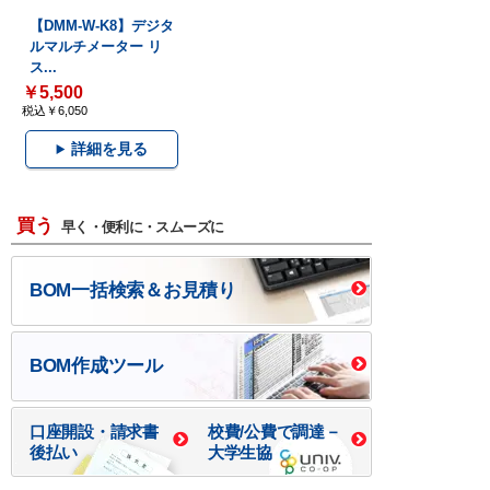
【DMM-W-K8】デジタ
ルマルチメーター リ
ス...
￥5,500
税込￥6,050
詳細を見る
買う
早く・便利に・スムーズに
BOM一括検索＆お見積り
BOM作成ツール
口座開設・請求書
校費/公費で調達－
後払い
大学生協