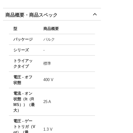
商品概要・商品スペック
型
商品概要
パッケージ
バルク
シリーズ
-
トライアッ
標準
クタイプ
電圧 - オフ
400 V
状態
電流 - オン
状態（It（R
25 A
MS））（最
大）
電圧 - ゲー
トトリガ（V
1.3 V
gt）（最