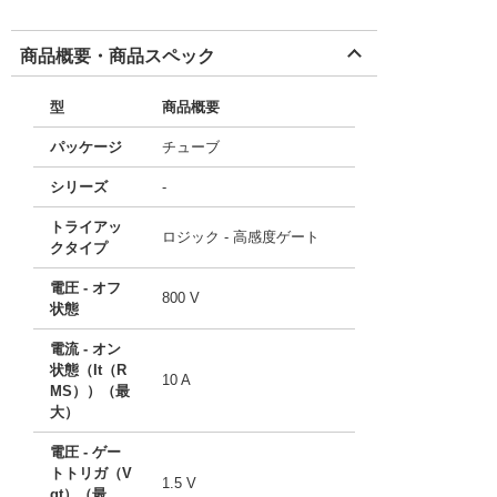
商品概要・商品スペック
型
商品概要
パッケージ
チューブ
シリーズ
-
トライアッ
ロジック - 高感度ゲート
クタイプ
電圧 - オフ
800 V
状態
電流 - オン
状態（It（R
10 A
MS））（最
大）
電圧 - ゲー
トトリガ（V
1.5 V
gt）（最