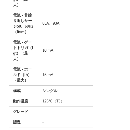
大）
電流 - 非繰
り返しサー
85A、93A
ジ50、60Hz
（Itsm）
電流 - ゲー
トトリガ（I
10 mA
gt）（最
大）
電流 - ホー
ルド（Ih）
15 mA
（最大）
構成
シングル
動作温度
125°C（TJ）
グレード
-
認定
-