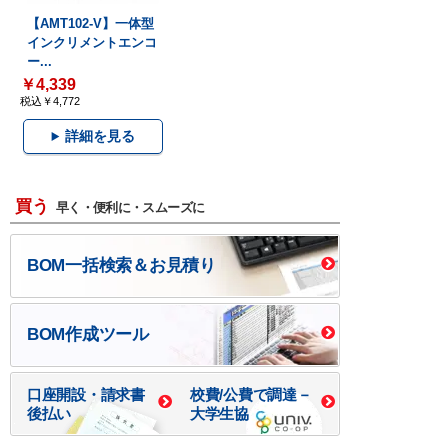
【AMT102-V】一体型
インクリメントエンコ
ー...
￥4,339
税込￥4,772
詳細を見る
買う
早く・便利に・スムーズに
BOM一括検索＆お見積り
BOM作成ツール
口座開設・請求書
校費/公費で調達－
後払い
大学生協