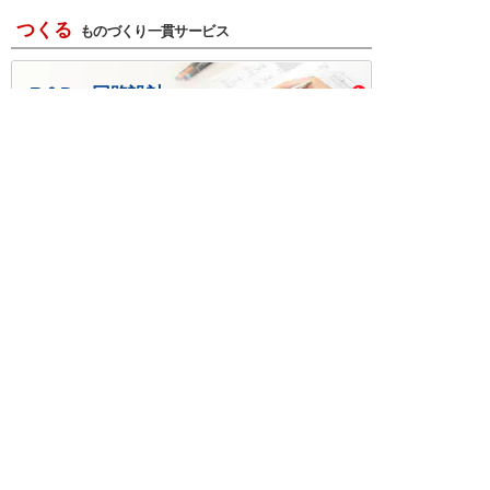
つくる
ものづくり一貫サービス
R＆D・回路設計
基板設計・製造・実装
ケース・ハーネス加工
※掲載されている価格には消費税、各種手数料が含まれ
ておりません。別途消費税およびお支払方法に応じた
手数料が必要になります。
※このホームページに掲載されている、記事・写真の一
部または全部をそのまま、または改変して利用・転
載・転用することを禁じます。
※商品によって販売価格が店頭価格と異なる場合がござ