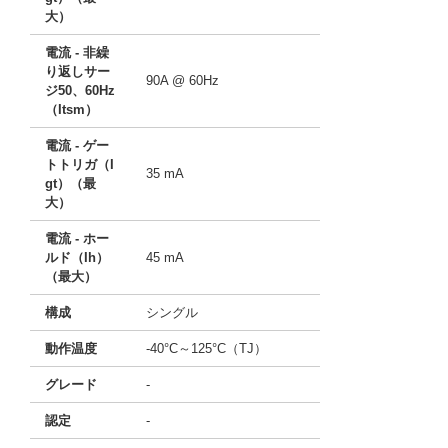
大）
電流 - 非繰
り返しサー
90A @ 60Hz
ジ50、60Hz
（Itsm）
電流 - ゲー
トトリガ（I
35 mA
gt）（最
大）
電流 - ホー
ルド（Ih）
45 mA
（最大）
構成
シングル
動作温度
-40°C～125°C（TJ）
グレード
-
認定
-