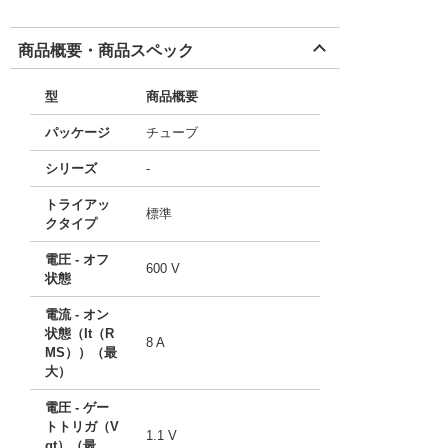
商品概要・商品スペック
型
商品概要
パッケージ
チューブ
シリーズ
-
トライアッ
標準
クタイプ
電圧 - オフ
600 V
状態
電流 - オン
状態（It（R
8 A
MS））（最
大）
電圧 - ゲー
トトリガ（V
1.1 V
gt）（最