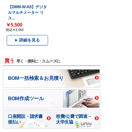
【DMM-W-K8】デジタ
ルマルチメーター リ
ス...
￥5,500
税込￥6,050
詳細を見る
買う
早く・便利に・スムーズに
BOM一括検索＆お見積り
BOM作成ツール
口座開設・請求書
校費/公費で調達－
後払い
大学生協