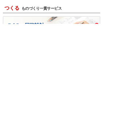
つくる
ものづくり一貫サービス
R＆D・回路設計
基板設計・製造・実装
ケース・ハーネス加工
※掲載されている価格には消費税、各種手数料が含まれ
ておりません。別途消費税およびお支払方法に応じた
手数料が必要になります。
※このホームページに掲載されている、記事・写真の一
部または全部をそのまま、または改変して利用・転
載・転用することを禁じます。
※商品によって販売価格が店頭価格と異なる場合がござ