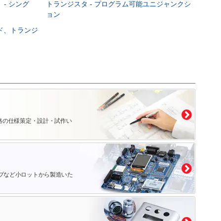
 - シング
トランジスタ - プログラム可能ユニジャンクシ
ョン
ード、トランジ
路の仕様策定・設計・試作い
プなど小ロットから製造いた