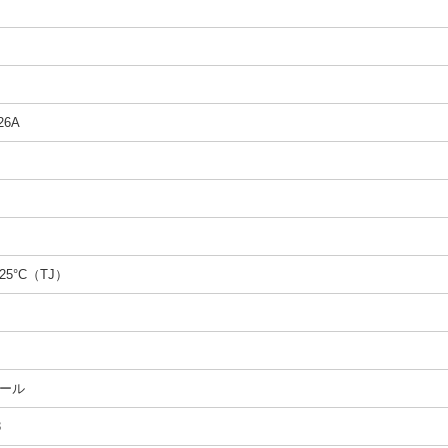
26A
125°C（TJ）
ール
3