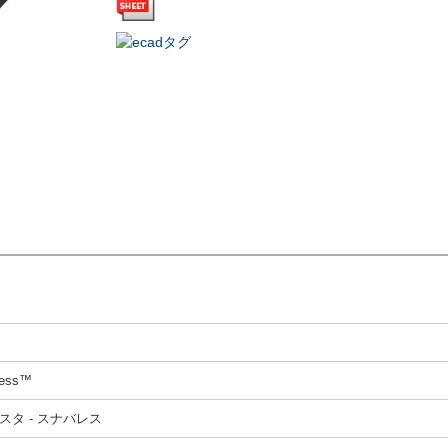
less™
スタ - スナバレス