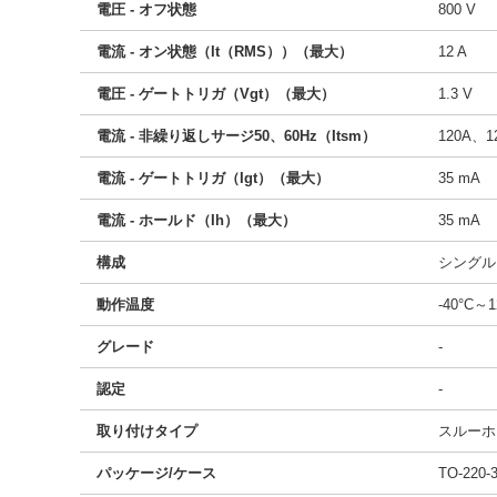
電圧 - オフ状態
800 V
電流 - オン状態（It（RMS））（最大）
12 A
電圧 - ゲートトリガ（Vgt）（最大）
1.3 V
電流 - 非繰り返しサージ50、60Hz（Itsm）
120A、1
電流 - ゲートトリガ（Igt）（最大）
35 mA
電流 - ホールド（Ih）（最大）
35 mA
構成
シングル
動作温度
-40°C～
グレード
-
認定
-
取り付けタイプ
スルーホ
パッケージ/ケース
TO-220-