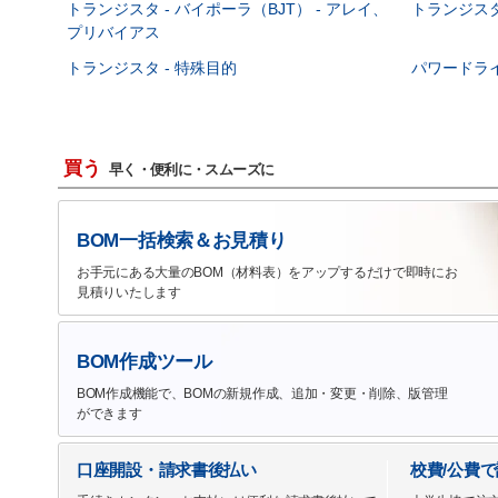
トランジスタ - バイポーラ（BJT） - アレイ、
トランジスタ 
プリバイアス
トランジスタ - 特殊目的
パワードラ
買う
早く・便利に・スムーズに
BOM一括検索＆お見積り
お手元にある大量のBOM（材料表）をアップするだけで即時にお
見積りいたします
BOM作成ツール
BOM作成機能で、BOMの新規作成、追加・変更・削除、版管理
ができます
口座開設・請求書後払い
校費/公費