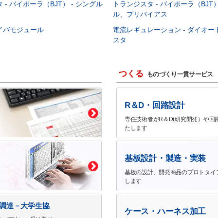
- バイポーラ（BJT） - シングル
トランジスタ - バイポーラ（BJT）
ル、プリバイアス
イバモジュール
電流レギュレーション - ダイオ
スタ
つくる
ものづくり一貫サービス
R＆D・回路設計
専任技術者がR＆D(研究開発）や回
たします
基板設計・製造・実装
基板の設計、開発商品のプロトタイ
します
で調達－大学生協
ケース・ハーネス加工