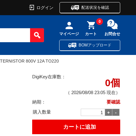
ログイン
配送状況を確認
0
マイページ
カート
お問合せ
BOMアップロード
LTERNISTOR 800V 12A TO220
DigiKey在庫数：
0個
（
2026/08/08 23:05
現在）
納期：
要確認
購入数量