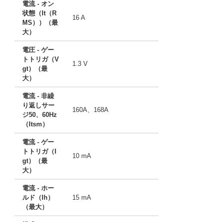
電流 - オン
状態（It（R
16 A
MS））（最
大）
電圧 - ゲー
トトリガ（V
1.3 V
gt）（最
大）
電流 - 非繰
り返しサー
160A、168A
ジ50、60Hz
（Itsm）
電流 - ゲー
トトリガ（I
10 mA
gt）（最
大）
電流 - ホー
ルド（Ih）
15 mA
（最大）