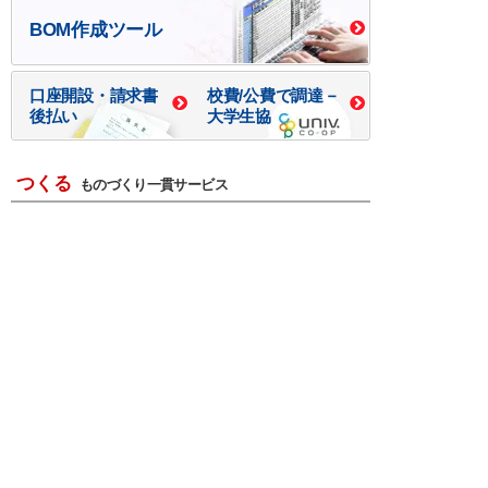
BOM作成ツール
口座開設・請求書
校費/公費で調達－
後払い
大学生協
つくる
ものづくり一貫サービス
R＆D・回路設計
基板設計・製造・実装
ケース・ハーネス加工
※掲載されている価格には消費税、各種手数料が含まれ