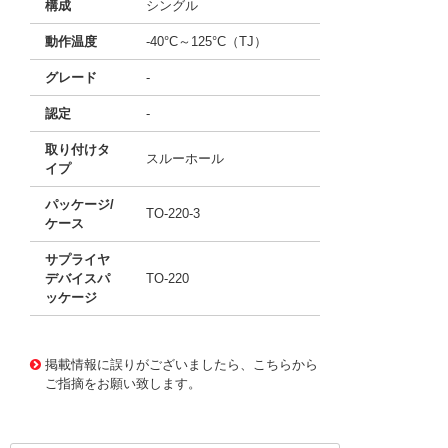
構成
シングル
動作温度
-40°C～125°C（TJ）
グレード
-
認定
-
取り付けタ
スルーホール
イプ
パッケージ/
TO-220-3
ケース
サプライヤ
デバイスパ
TO-220
ッケージ
11762490
!041! BTB16-600SWRG
掲載情報に誤りがございましたら、こちらから
ご指摘をお願い致します。