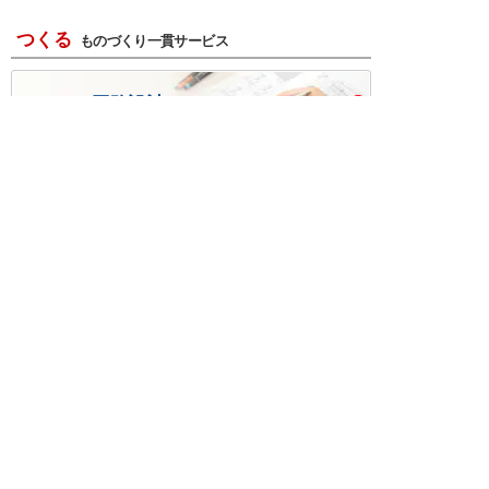
つくる
ものづくり一貫サービス
R＆D・回路設計
基板設計・製造・実装
ケース・ハーネス加工
※掲載されている価格には消費税、各種手数料が含まれ
ておりません。別途消費税およびお支払方法に応じた
手数料が必要になります。
※このホームページに掲載されている、記事・写真の一
部または全部をそのまま、または改変して利用・転
載・転用することを禁じます。
※商品によって販売価格が店頭価格と異なる場合がござ