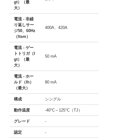
gt）（最
大）
電流 - 非繰
り返しサー
400A、420A
ジ50、60Hz
（Itsm）
電流 - ゲー
トトリガ（I
50 mA
gt）（最
大）
電流 - ホー
ルド（Ih）
80 mA
（最大）
構成
シングル
動作温度
-40°C～125°C（TJ）
グレード
-
認定
-