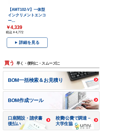
【AMT102-V】一体型
インクリメントエンコ
ー...
￥4,339
税込￥4,772
詳細を見る
買う
早く・便利に・スムーズに
BOM一括検索＆お見積り
BOM作成ツール
口座開設・請求書
校費/公費で調達－
後払い
大学生協