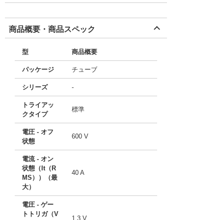
商品概要・商品スペック
型
商品概要
パッケージ
チューブ
シリーズ
-
トライアッ
標準
クタイプ
電圧 - オフ
600 V
状態
電流 - オン
状態（It（R
40 A
MS））（最
大）
電圧 - ゲー
トトリガ（V
1.3 V