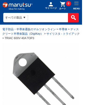
0
マイページ
MENU
カート
電子部品・半導体通販のマルツオンライン
>
半導体
>
ディス
クリート半導体製品（DigiKey）
>
サイリスタ - トライアック
> TRIAC 600V 40A TOP3