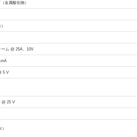
ET（金属酸化物）
c）
オーム @ 25A、10V
1mA
@ 5 V
F @ 25 V
Tc）