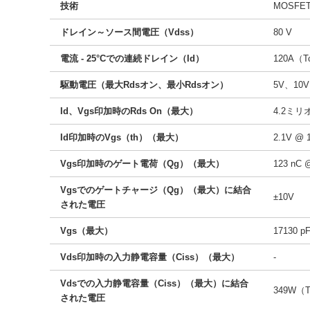
技術
MOSF
ドレイン～ソース間電圧（Vdss）
80 V
電流 - 25°Cでの連続ドレイン（Id）
120A（T
駆動電圧（最大Rdsオン、最小Rdsオン）
5V、10V
Id、Vgs印加時のRds On（最大）
4.2ミリ
Id印加時のVgs（th）（最大）
2.1V @ 
Vgs印加時のゲート電荷（Qg）（最大）
123 nC 
Vgsでのゲートチャージ（Qg）（最大）に結合
±10V
された電圧
Vgs（最大）
17130 p
Vds印加時の入力静電容量（Ciss）（最大）
-
Vdsでの入力静電容量（Ciss）（最大）に結合
349W（
された電圧