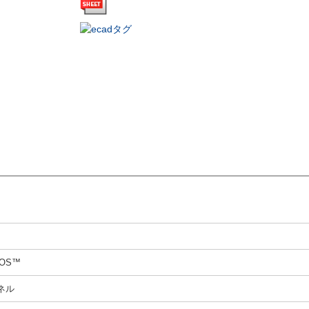
MOS™
ネル