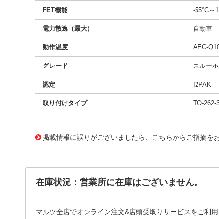
FET機能
-55°C～
電力散逸（最大）
自動車
動作温度
AEC-Q1
グレード
スルーホ
認定
I2PAK
取り付けタイプ
TO-262
11768223
!041! BUK9E4R4-80E,127
掲載情報に誤りがございましたら、こちらからご指摘を
在庫状況：営業所に在庫はございません。
マルツ全店でオンライン注文&店頭受取りサービスをご利用