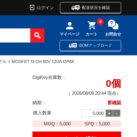
ログイン
配送状況を確認
0
マイページ
カート
お問合せ
BOMアップロード
ングル
> MOSFET N-CH 80V 120A I2PAK
DigiKey在庫数：
0個
（
2026/08/08 20:44
現在）
納期：
要確認
購入数量
MOQ：
5,000
SPQ：
5,000