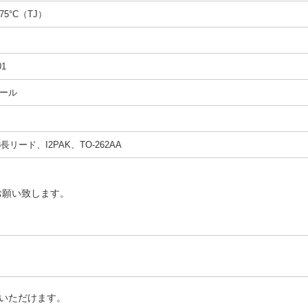
175°C（TJ）
01
ール
-3長リード、I2PAK、TO-262AA
お願い致します。
いただけます。