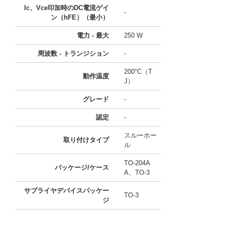
Ic、Vce印加時のDC電流ゲイ
-
ン（hFE）（最小）
電力 - 最大
250 W
周波数 - トランジション
-
200°C（T
動作温度
J）
グレード
-
認定
-
スルーホー
取り付けタイプ
ル
TO-204A
パッケージ/ケース
A、TO-3
サプライヤデバイスパッケー
TO-3
ジ
11768587
!041! BUT92