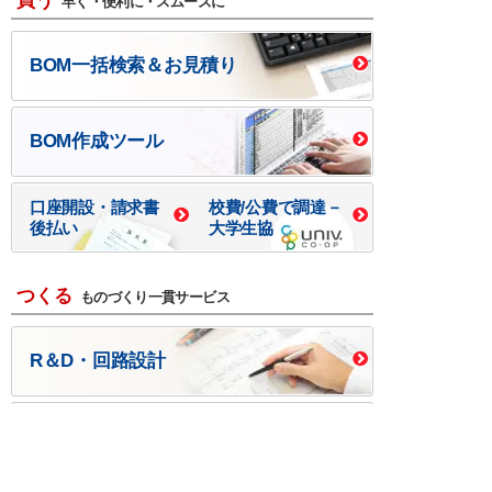
買う
早く・便利に・スムーズに
BOM一括検索＆お見積り
BOM作成ツール
口座開設・請求書
校費/公費で調達－
後払い
大学生協
つくる
ものづくり一貫サービス
R＆D・回路設計
基板設計・製造・実装