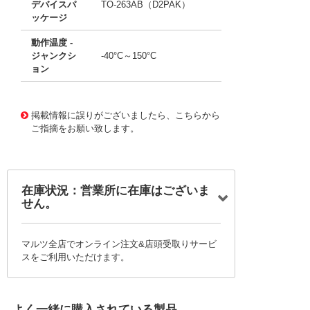
デバイスパ
TO-263AB（D2PAK）
ッケージ
動作温度 -
ジャンクシ
-40°C～150°C
ョン
11770668
!041! BY229B-400-E3/45
掲載情報に誤りがございましたら、こちらから
ご指摘をお願い致します。
在庫状況：営業所に在庫はございま
せん。
マルツ全店でオンライン注文&店頭受取りサービ
スをご利用いただけます。
よく一緒に購入されている製品