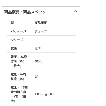
商品概要・商品スペック
型
商品概要
パッケージ
チューブ
シリーズ
-
技術
標準
電圧 - DC逆
方向（Vr）
400 V
（最大）
電流 - 平均
8A
整流（Io）
電圧 - If印加
時の順方向
1.85 V @ 20 A
（Vf）（最
大）