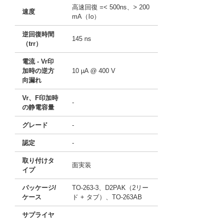
高速回復 =< 500ns、> 200
速度
mA（Io）
逆回復時間
145 ns
（trr）
電流 - Vr印
加時の逆方
10 µA @ 400 V
向漏れ
Vr、F印加時
-
の静電容量
グレード
-
認定
-
取り付けタ
面実装
イプ
パッケージ/
TO-263-3、D2PAK（2リー
ケース
ド + タブ）、TO-263AB
サプライヤ