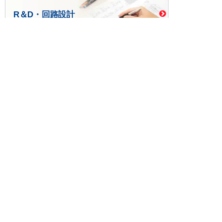
R＆D・回路設計
基板設計・製造・実装
ケース・ハーネス加工
※掲載されている価格には消費税、各種手数料が含まれ
ておりません。別途消費税およびお支払方法に応じた
手数料が必要になります。
※このホームページに掲載されている、記事・写真の一
部または全部をそのまま、または改変して利用・転
載・転用することを禁じます。
※商品によって販売価格が店頭価格と異なる場合がござ
います。
※弊社ではお客様が商品を選びやすくするためにデータ
シートの提供や技術情報、商品画像の表示を行ってい