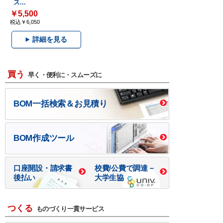
ス...
￥5,500
税込￥6,050
詳細を見る
買う
早く・便利に・スムーズに
BOM一括検索＆お見積り
BOM作成ツール
口座開設・請求書
校費/公費で調達－
後払い
大学生協
つくる
ものづくり一貫サービス