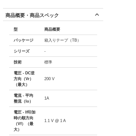
商品概要・商品スペック
型
商品概要
パッケージ
箱入りテープ（TB）
シリーズ
-
技術
標準
電圧 - DC逆
方向（Vr）
200 V
（最大）
電流 - 平均
1A
整流（Io）
電圧 - If印加
時の順方向
1.1 V @ 1 A
（Vf）（最
大）