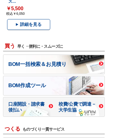
ス...
￥5,500
税込￥6,050
詳細を見る
買う
早く・便利に・スムーズに
BOM一括検索＆お見積り
BOM作成ツール
口座開設・請求書
校費/公費で調達－
後払い
大学生協
つくる
ものづくり一貫サービス