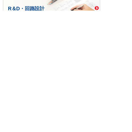
R＆D・回路設計
基板設計・製造・実装
ケース・ハーネス加工
※掲載されている価格には消費税、各種手数料が含まれ
ておりません。別途消費税およびお支払方法に応じた
手数料が必要になります。
※このホームページに掲載されている、記事・写真の一
部または全部をそのまま、または改変して利用・転
載・転用することを禁じます。
※商品によって販売価格が店頭価格と異なる場合がござ
います。
※弊社ではお客様が商品を選びやすくするためにデータ
シートの提供や技術情報、商品画像の表示を行ってい