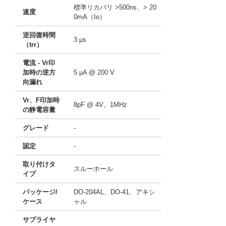
標準リカバリ >500ns、> 20
速度
0mA（Io）
逆回復時間
3 µs
（trr）
電流 - Vr印
加時の逆方
5 µA @ 200 V
向漏れ
Vr、F印加時
8pF @ 4V、1MHz
の静電容量
グレード
-
認定
-
取り付けタ
スルーホール
イプ
パッケージ/
DO-204AL、DO-41、アキシ
ケース
ャル
サプライヤ